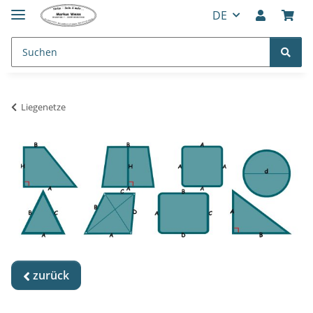
DE
Liegenetze
zurück
