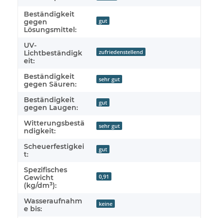
Beständigkeit
gut
gegen
Lösungsmittel:
UV-
zufriedenstellend
Lichtbeständigk
eit:
Beständigkeit
sehr gut
gegen Säuren:
Beständigkeit
gut
gegen Laugen:
Witterungsbestä
sehr gut
ndigkeit:
Scheuerfestigkei
gut
t:
Spezifisches
0,91
Gewicht
(kg/dm³):
Wasseraufnahm
keine
e bis: