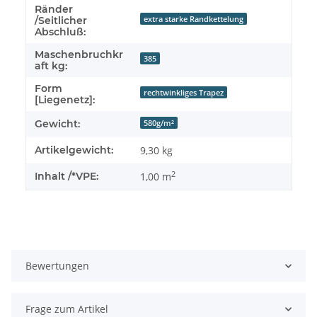
Ränder
extra starke Randkettelung
/Seitlicher
Abschluß:
Maschenbruchkr
385
aft kg:
Form
rechtwinkliges Trapez
[Liegenetz]:
Gewicht:
580g/m²
Artikelgewicht:
9,30
kg
2
Inhalt /*VPE:
1,00 m
Bewertungen
Frage zum Artikel