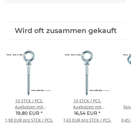
Wird oft zusammen gekauft
10 STCK / PCS.
10 STCK / PCS.
Augbolzen mit
Augbolzen mit
Holzgewinde A4
Holzgewinde A4
19,80 EUR
*
16,54 EUR
*
6x60mm
6x80mm
1,98 EUR pro STCK / PCS.
1,65 EUR pro STCK / PCS.
0,45