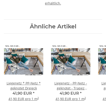
erhältlich.
Ähnliche Artikel
Liegenetz * PP-Netz *
Liegenetz - PP-Netz -
Li
geknotet Dreieck
geknotet - Trapez
g
(gleichschenklig)
41,90 EUR
*
41,90 EUR
*
2
2
41,90 EUR pro 1 m
41,90 EUR pro 1 m
41