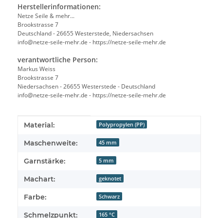
Herstellerinformationen:
Netze Seile & mehr...
Brookstrasse 7
Deutschland - 26655 Westerstede, Niedersachsen
info@netze-seile-mehr.de - https://netze-seile-mehr.de
verantwortliche Person:
Markus Weiss
Brookstrasse 7
Niedersachsen - 26655 Westerstede - Deutschland
info@netze-seile-mehr.de - https://netze-seile-mehr.de
Produkteigenschaft
Wert
Material:
Polypropylen (PP)
Maschenweite:
45 mm
Garnstärke:
5 mm
Machart:
geknotet
Farbe:
Schwarz
Schmelzpunkt:
165 °C