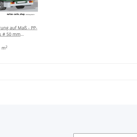
ung auf Maß - PP-
os # 50 mm
e Ø 3 mm
2
1 m