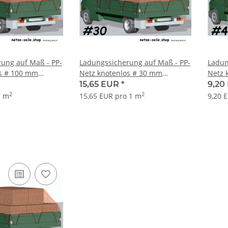
ung auf Maß - PP-
Ladungssicherung auf Maß - PP-
Ladun
os # 100 mm
Netz knotenlos # 30 mm
Netz 
e Ø 5 mm
Maschenweite Ø 5 mm
Masc
15,65 EUR
*
9,20
Garnstärke
Garns
2
2
1 m
15,65 EUR pro 1 m
9,20 