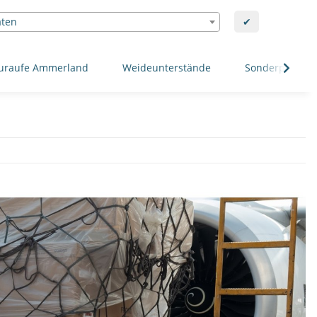
aten
✔
uraufe Ammerland
Weideunterstände
Sonderposten