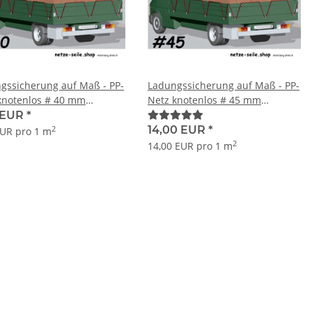
gssicherung auf Maß - PP-
Ladungssicherung auf Maß - PP-
knotenlos # 40 mm
Netz knotenlos # 45 mm
henweite Ø 4 mm
Maschenweite Ø 5 mm
 EUR
*
tärke
Garnstärke
14,00 EUR
*
2
EUR pro 1 m
2
14,00 EUR pro 1 m