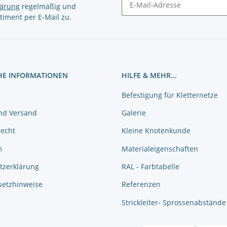
lärung
regelmäßig und
timent per E-Mail zu.
Newsletter Abonnieren
HE INFORMATIONEN
HILFE & MEHR...
Befestigung für Kletternetze
nd Versand
Galerie
recht
Kleine Knotenkunde
m
Materialeigenschaften
tzerklärung
RAL - Farbtabelle
setzhinweise
Referenzen
Strickleiter- Sprossenabstände