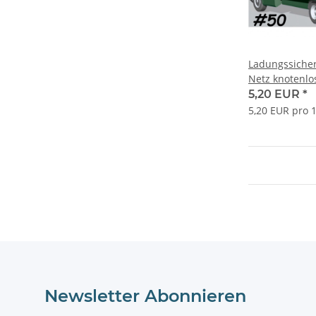
Ladungssicher
Netz knotenl
Maschenweit
5,20 EUR
*
Garnstärke
5,20 EUR pro 
Newsletter Abonnieren