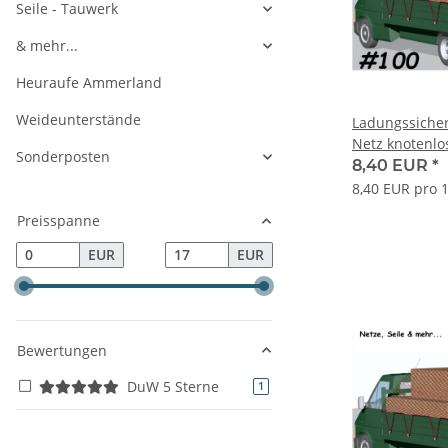
Seile - Tauwerk
& mehr...
Heuraufe Ammerland
Weideunterstände
Ladungssicher
Netz knotenl
Sonderposten
Maschenweit
8,40 EUR
*
Garnstärke
8,40 EUR pro 
Preisspanne
EUR
EUR
Bewertungen
DuW 5 Sterne
Artikel gefunden
1