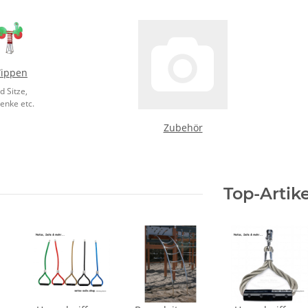
ippen
d Sitze,
enke etc.
Zubehör
Top-Artike