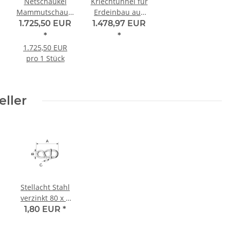
Netschaukel
Kriechtunnel für
Mammutschaukel
Erdeinbau aus
k
Ø 145 cm
PE, Länge 3
1.725,50 EUR
1.478,97 EUR
Meter, Ø 92 cm
*
*
1.725,50 EUR
pro 1 Stück
eller
Stellacht Stahl
verzinkt 80 x 8
mm für Seil bis
1,80 EUR
*
Ø 18 mm