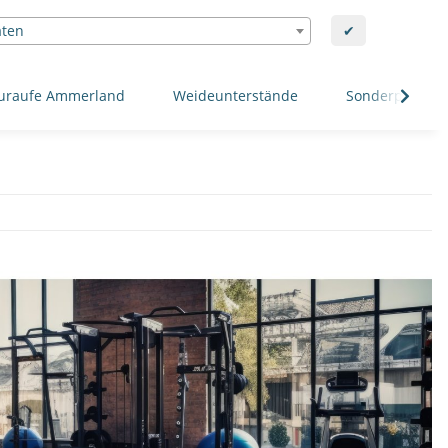
aten
✔
uraufe Ammerland
Weideunterstände
Sonderposten