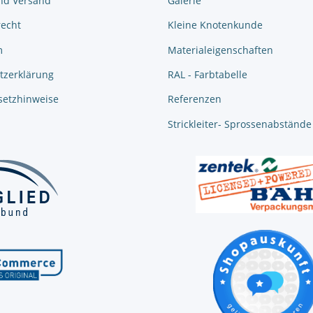
nd Versand
Galerie
recht
Kleine Knotenkunde
m
Materialeigenschaften
tzerklärung
RAL - Farbtabelle
setzhinweise
Referenzen
Strickleiter- Sprossenabstände