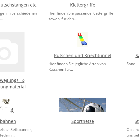
Rutschstangen etc.
Klettergriffe
gen in verschiedenen
Hier finden Sie passende Klettergriffe
..
sowohl für den...
Rutschen und Kriechtunnel
S
Hier finden Sie jegliche Arten von
Sand- 
Rutschen für...
ewegungs- &
lungmaterial
lbahnen
Sportnetze
St
lsitz, Seilspanner,
Ob eine
federn,...
uns be