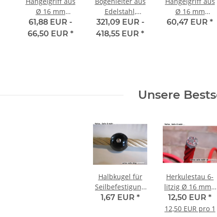
Hangelgriff aus
Bogenleiter aus
Hangelgriff aus
Ø 16 mm
Edelstahl,
Ø 16 mm
Herkulestauwerk
unterschiedliche
Herkulestauwer
61,88 EUR -
321,09 EUR -
60,47 EUR
*
mit T-Verbinder
Höhen
mit Drehwirbel
66,50 EUR
*
418,55 EUR
*
und Konnektor
Unsere Bests
Halbkugel für
Herkulestau 6-
Seilbefestigung
litzig Ø 16 mm -
für Ø 16 mm
zum
1,67 EUR
*
12,50 EUR
*
Seile
konfigurieren
12,50 EUR pro 1