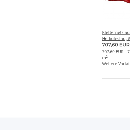
Kletternetz a
Herkulestau, 
Maschenweite
707,60 EUR
handverspleiß
707,60 EUR - 
2
m
Weitere Variat