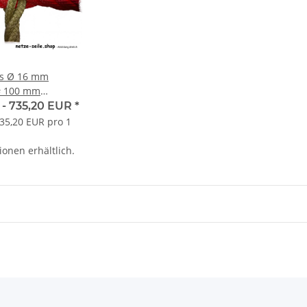
us Ø 16 mm
# 100 mm
, Knoten
 -
735,20 EUR
*
t
735,20 EUR pro 1
ionen erhältlich.