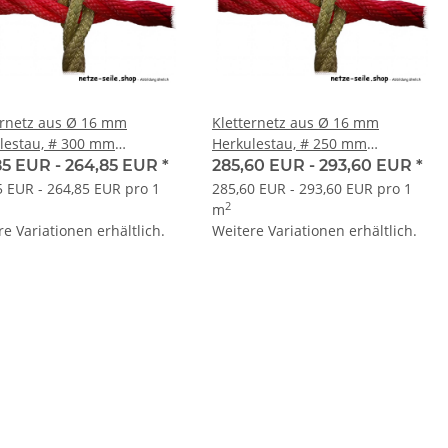
ernetz aus Ø 16 mm
Kletternetz aus Ø 16 mm
lestau, # 300 mm
Herkulestau, # 250 mm
enweite, Knoten
Maschenweite, Knoten
85 EUR -
264,85 EUR
*
285,60 EUR -
293,60 EUR
*
erspleißt
handverspleißt
5 EUR - 264,85 EUR pro 1
285,60 EUR - 293,60 EUR pro 1
2
m
e Variationen erhältlich.
Weitere Variationen erhältlich.