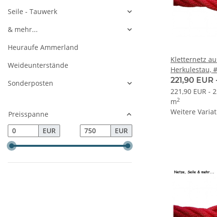
Seile - Tauwerk
& mehr...
Heuraufe Ammerland
Kletternetz a
Weideunterstände
Herkulestau, 
Maschenweite
221,90 EUR 
Sonderposten
handverspleiß
221,90 EUR - 
2
m
Weitere Variat
Preisspanne
EUR
EUR