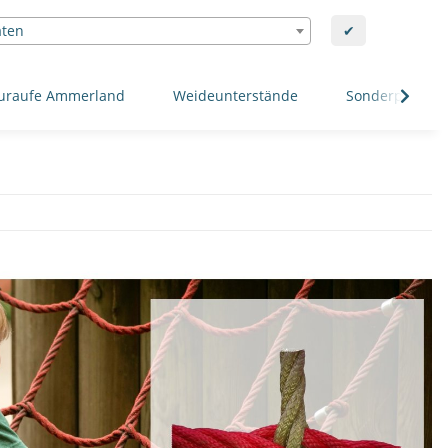
aten
✔
uraufe Ammerland
Weideunterstände
Sonderposten