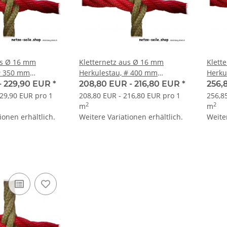
us Ø 16 mm
Kletternetz aus Ø 16 mm
Klett
# 350 mm
Herkulestau, # 400 mm
Herku
, Knoten
Maschenweite, Knoten
Masch
-
229,90 EUR
*
208,80 EUR -
216,80 EUR
*
256,
t
handverspleißt
handv
229,90 EUR pro 1
208,80 EUR - 216,80 EUR pro 1
256,8
2
2
m
m
ionen erhältlich.
Weitere Variationen erhältlich.
Weiter