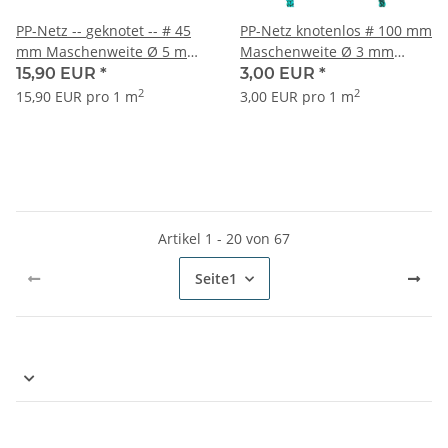
PP-Netz -- geknotet -- # 45
PP-Netz knotenlos # 100 mm
mm Maschenweite Ø 5 mm
Maschenweite Ø 3 mm
Garnstärke, Farbe schwarz
Garnstärke
15,90 EUR
*
3,00 EUR
*
2
2
15,90 EUR pro 1 m
3,00 EUR pro 1 m
Artikel 1 - 20 von 67
Seite
1