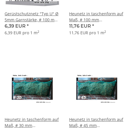
Gerüstschutznetz "Typ U" Ø
Heunetz in taschenform auf
5mm Garnstärke, # 100 mm
Maß, # 100 mm
Maschenweite
Maschenweite Ø 5 mm
6,39 EUR
*
11,76 EUR
*
Garnstärke
2
2
6,39 EUR pro 1 m
11,76 EUR pro 1 m
Heunetz in taschenform auf
Heunetz in taschenform auf
Maß, # 30 mm
Maß, # 45 mm