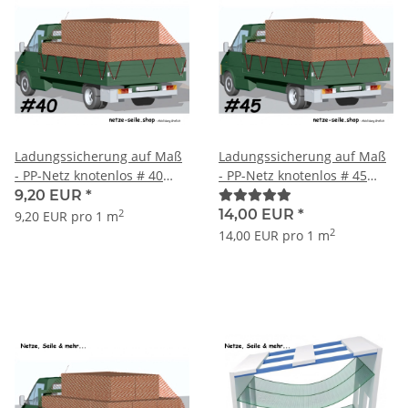
Ladungssicherung auf Maß
Ladungssicherung auf Maß
- PP-Netz knotenlos # 40
- PP-Netz knotenlos # 45
mm Maschenweite Ø 4 mm
mm Maschenweite Ø 5 mm
9,20 EUR
*
Garnstärke
Garnstärke
14,00 EUR
*
2
9,20 EUR pro 1 m
2
14,00 EUR pro 1 m