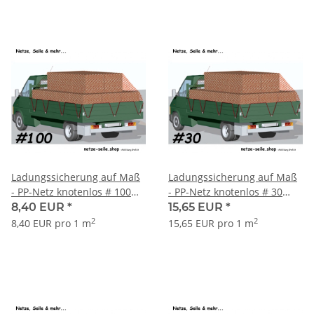
Ladungssicherung auf Maß
Ladungssicherung auf Maß
- PP-Netz knotenlos # 100
- PP-Netz knotenlos # 30
mm Maschenweite Ø 5 mm
mm Maschenweite Ø 5 mm
8,40 EUR
*
15,65 EUR
*
Garnstärke
Garnstärke
2
2
8,40 EUR pro 1 m
15,65 EUR pro 1 m