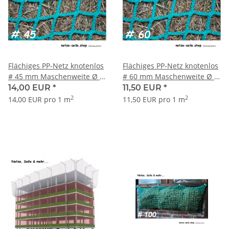
Flächiges PP-Netz knotenlos
Flächiges PP-Netz knotenlos
# 45 mm Maschenweite Ø 5
# 60 mm Maschenweite Ø 5
mm Garnstärke
mm Garnstärke
14,00 EUR
*
11,50 EUR
*
2
2
14,00 EUR pro 1 m
11,50 EUR pro 1 m