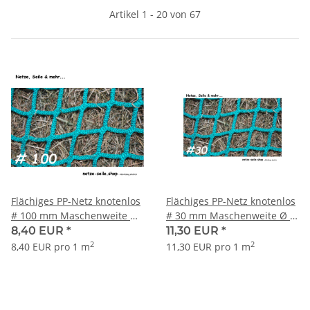
Artikel 1 - 20 von 67
Flächiges PP-Netz knotenlos
Flächiges PP-Netz knotenlos
# 100 mm Maschenweite Ø
# 30 mm Maschenweite Ø 4
5 mm Garnstärke
mm Garnstärke
8,40 EUR
*
11,30 EUR
*
2
2
8,40 EUR pro 1 m
11,30 EUR pro 1 m