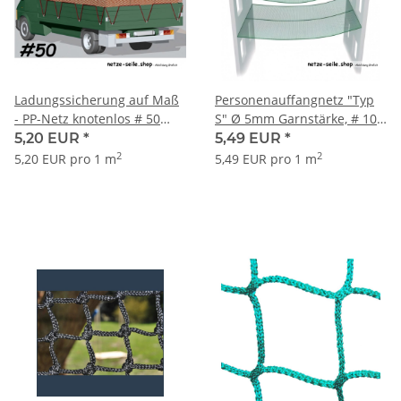
Ladungssicherung auf Maß
Personenauffangnetz "Typ
- PP-Netz knotenlos # 50
S" Ø 5mm Garnstärke, # 100
mm Maschenweite Ø 3 mm
mm Maschenweite
5,20 EUR
*
5,49 EUR
*
Garnstärke
2
2
5,20 EUR pro 1 m
5,49 EUR pro 1 m