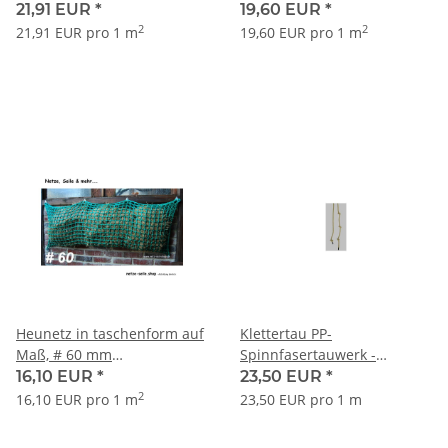
Maschenweite Ø 5 mm
Maschenweite Ø 5 mm
21,91 EUR
*
19,60 EUR
*
Garnstärke
Garnstärke
2
2
21,91 EUR pro 1 m
19,60 EUR pro 1 m
Heunetz in taschenform auf
Klettertau PP-
Maß, # 60 mm
Spinnfasertauwerk -
Maschenweite Ø 5 mm
hanffarben - Ø 20 mm, alle
16,10 EUR
*
23,50 EUR
*
Garnstärke
50cm einen Knoten
2
16,10 EUR pro 1 m
23,50 EUR pro 1 m