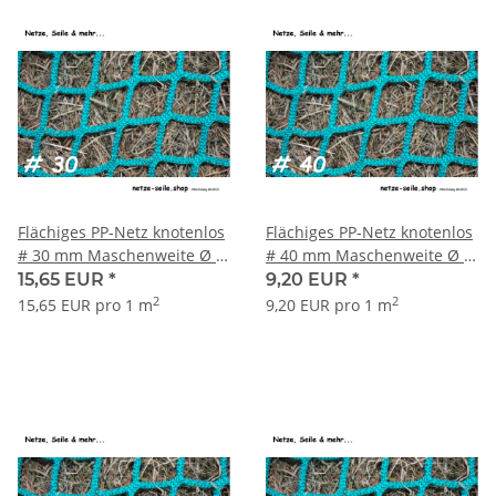
Flächiges PP-Netz knotenlos
Flächiges PP-Netz knotenlos
# 30 mm Maschenweite Ø 5
# 40 mm Maschenweite Ø 4
mm Garnstärke
mm Garnstärke
15,65 EUR
*
9,20 EUR
*
2
2
15,65 EUR pro 1 m
9,20 EUR pro 1 m