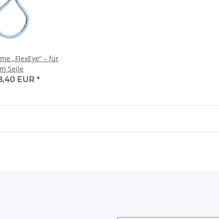
e „FlexEye“ – für
mm Seile
8,40 EUR
*