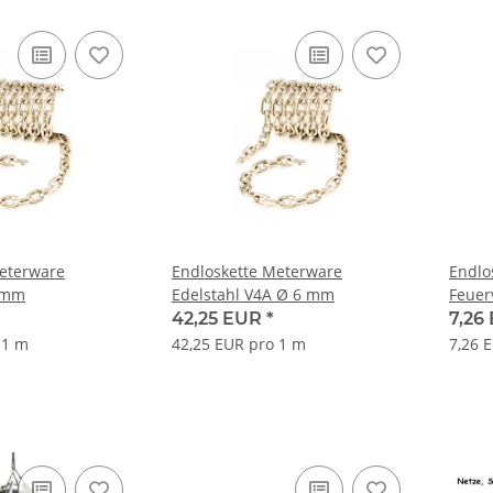
eterware
Endloskette Meterware
Endlo
6 mm
Edelstahl V4A Ø 6 mm
Feuer
42,25 EUR
*
7,26
 1 m
42,25 EUR pro 1 m
7,26 