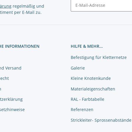
lärung
regelmäßig und
timent per E-Mail zu.
Newsletter Abonnieren
HE INFORMATIONEN
HILFE & MEHR...
Befestigung für Kletternetze
nd Versand
Galerie
recht
Kleine Knotenkunde
m
Materialeigenschaften
tzerklärung
RAL - Farbtabelle
setzhinweise
Referenzen
Strickleiter- Sprossenabstände