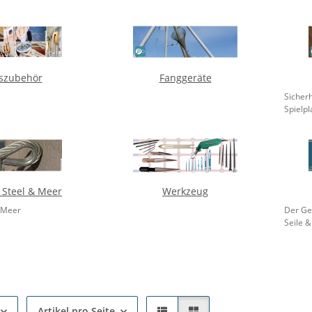
szubehör
Fanggeräte
Sicher
Spielpl
s Steel & Meer
Werkzeug
& Meer
Der Ge
Seile &
Artikel pro Seite