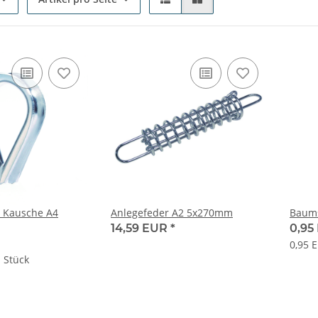
. Kausche A4
Anlegefeder A2 5x270mm
Baums
14,59 EUR
*
0,95
0,95 
 Stück