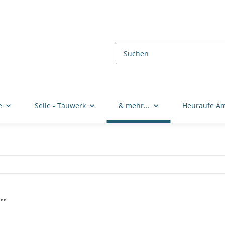
e
Seile - Tauwerk
& mehr...
Heuraufe A
.