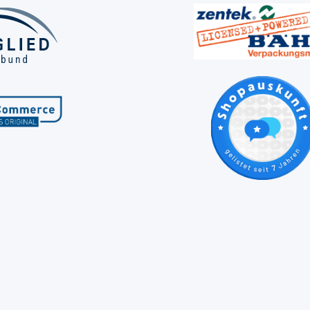
dere Länder entnehmen Sie bitte unseren
Versandinformationen
und Unternehmen nach Absprache möglich