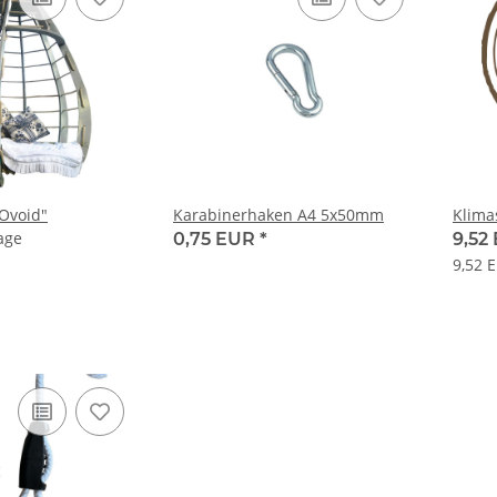
ngesessel "Ovoid"
Karabinerhaken A4 5x50mm
Klima
age
0,75 EUR
*
9,52
9,52 