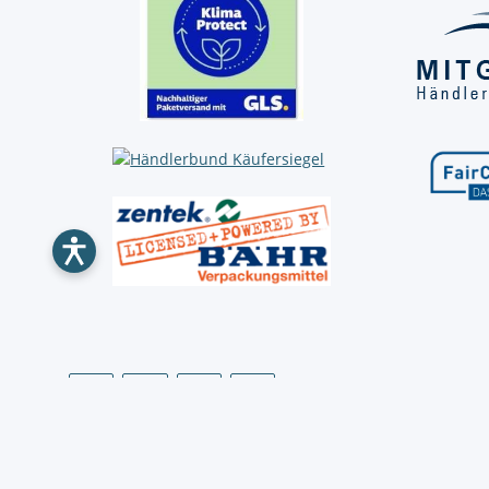
* Alle Preise inkl. gesetzlicher USt., zzgl.
Versand
** gilt für Lieferungen innerhalb Deutschlands, Lieferzeiten für an
Zahlung per Rechnung für öffentliche Einrichtungen, Behörden 