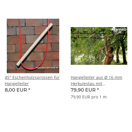
45° Eschenholzsprossen für
Hangelleiter aus Ø 16 mm
Hangelleiter
Herkulestau mit
Eschenholzsprossen
8,00 EUR
*
79,90 EUR
*
79,90 EUR pro 1 m