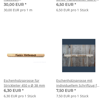
Eschenholzsprossen
42 mm
30,00 EUR
*
6,50 EUR
*
30,00 EUR pro 1 m
6,50 EUR pro 1 Stück
Eschenholzsprosse für
Eschenholzsprosse mit
Strickleiter 450 x Ø 38 mm
individuellem Schriftzug für
Strickleiter 450 x Ø 38 mm
6,30 EUR
*
7,50 EUR
*
6,30 EUR pro 1 Stück
7,50 EUR pro 1 Stück