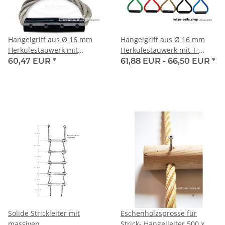
Hangelgriff aus Ø 16 mm
Hangelgriff aus Ø 16 mm
Herkulestauwerk mit
Herkulestauwerk mit T-
Drehwirbel und Konnektor
Verbinder
60,47 EUR
*
61,88 EUR -
66,50 EUR
*
Solide Strickleiter mit
Eschenholzsprosse für
massiven
Strick- Hangelleiter 500 x Ø