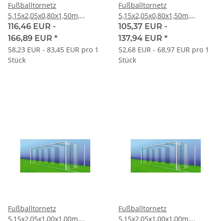
Fußballtornetz
Fußballtornetz
5,15x2,05x0,80x1,50m,
5,15x2,05x0,80x1,50m,
Maschenweite # 100mm
Maschenweite # 120mm
116,46 EUR -
105,37 EUR -
166,89 EUR
*
137,94 EUR
*
58,23 EUR - 83,45 EUR pro 1
52,68 EUR - 68,97 EUR pro 1
Stück
Stück
Fußballtornetz
Fußballtornetz
5,15x2,05x1,00x1,00m,
5,15x2,05x1,00x1,00m,