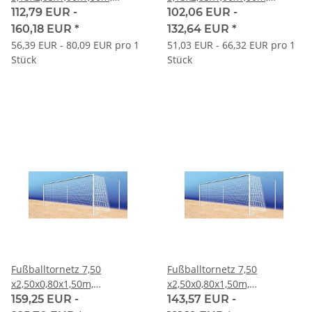
Maschenweite # 100mm
Maschenweite # 120mm
112,79 EUR -
102,06 EUR -
160,18 EUR
*
132,64 EUR
*
56,39 EUR - 80,09 EUR pro 1
51,03 EUR - 66,32 EUR pro 1
Stück
Stück
Fußballtornetz 7,50
Fußballtornetz 7,50
x2,50x0,80x1,50m,
x2,50x0,80x1,50m,
Maschenweite # 100mm
Maschenweite # 120mm
159,25 EUR -
143,57 EUR -