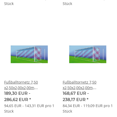
Stück
Stück
Fußballtornetz 7,50
Fußballtornetz 7,50
x2,50x2,00x2,00m,
x2,50x2,00x2,00m,
Maschenweite # 100mm
Maschenweite # 120mm
189,30 EUR -
168,67 EUR -
286,62 EUR
*
238,17 EUR
*
94,65 EUR - 143,31 EUR pro 1
84,34 EUR - 119,09 EUR pro 1
Stück
Stück