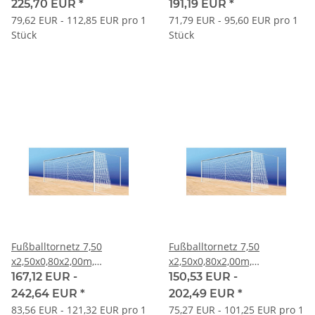
225,70 EUR
*
191,19 EUR
*
79,62 EUR - 112,85 EUR pro 1
71,79 EUR - 95,60 EUR pro 1
Stück
Stück
Fußballtornetz 7,50
Fußballtornetz 7,50
x2,50x0,80x2,00m,
x2,50x0,80x2,00m,
Maschenweite # 100mm
Maschenweite # 120mm
167,12 EUR -
150,53 EUR -
242,64 EUR
*
202,49 EUR
*
83,56 EUR - 121,32 EUR pro 1
75,27 EUR - 101,25 EUR pro 1