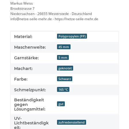
Markus Weiss
Brookstrasse 7
Niedersachsen - 26655 Westerstede - Deutschland
info@netze-seile-mehr.de - https://netze-seile-mehr.de
Produkteigenschaft
Wert
Material:
Polypropylen (PP)
Maschenweite:
45 mm
Garnstärke:
5 mm
Machart:
geknotet
Farbe:
Schwarz
Schmelzpunkt:
165 °C
Beständigkeit
gut
gegen
Lösungsmittel:
UV-
zufriedenstellend
Lichtbeständigk
eit: