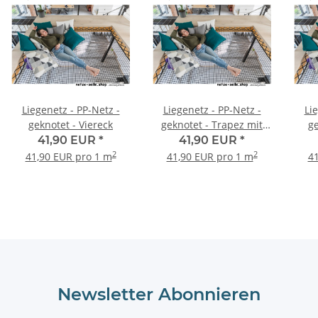
Liegenetz - PP-Netz -
Liegenetz - PP-Netz -
Li
geknotet - Viereck
geknotet - Trapez mit
g
rechtem Winkel
41,90 EUR
*
41,90 EUR
*
2
2
41,90 EUR pro 1 m
41,90 EUR pro 1 m
41
Newsletter Abonnieren