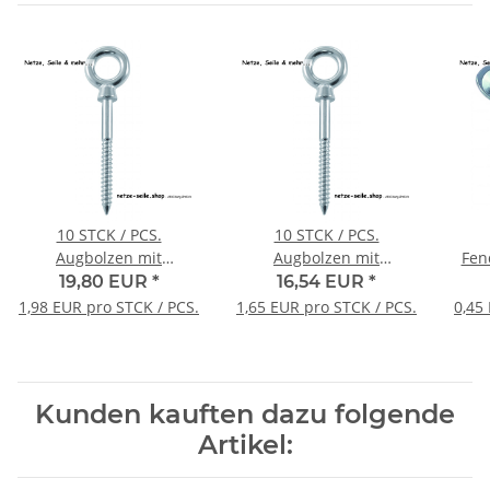
10 STCK / PCS.
10 STCK / PCS.
Augbolzen mit
Augbolzen mit
Holzgewinde A4
Holzgewinde A4
19,80 EUR
*
16,54 EUR
*
6x60mm
6x80mm
1,98 EUR pro STCK / PCS.
1,65 EUR pro STCK / PCS.
0,45
Kunden kauften dazu folgende
Artikel: