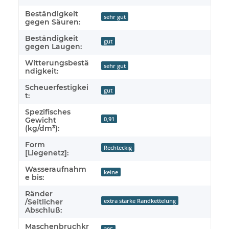
Beständigkeit
sehr gut
gegen Säuren:
Beständigkeit
gut
gegen Laugen:
Witterungsbestä
sehr gut
ndigkeit:
Scheuerfestigkei
gut
t:
Spezifisches
0,91
Gewicht
(kg/dm³):
Form
Rechteckig
[Liegenetz]:
Wasseraufnahm
keine
e bis:
Ränder
extra starke Randkettelung
/Seitlicher
Abschluß:
Maschenbruchkr