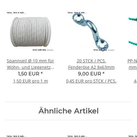
Spannseil Ø 10 mm für
20 STCK / PCS.
PP-N
Wohn- und Liegenetze,
Fenderöse A2 8x63mm
mm 
verschiedene Farben -
1,50 EUR
*
9,00 EUR
*
Meterware -
1,50 EUR pro 1 m
0,45 EUR pro STCK / PCS.
4
Ähnliche Artikel