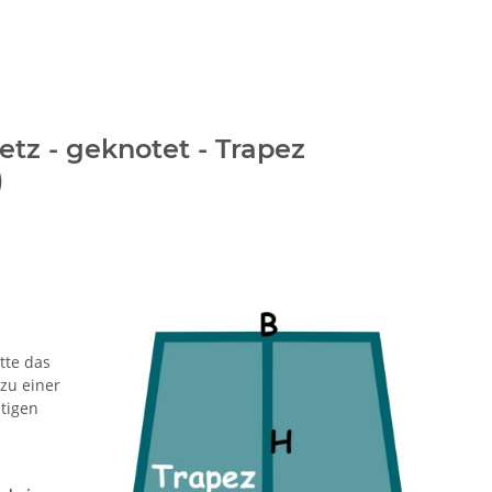
etz - geknotet - Trapez
)
tte das
zu einer
htigen