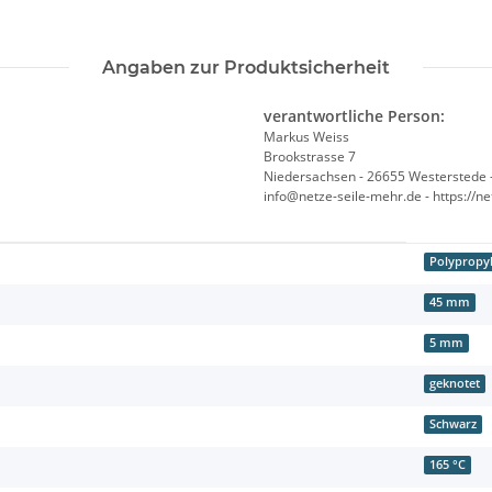
Angaben zur Produktsicherheit
verantwortliche Person:
Markus Weiss
Brookstrasse 7
Niedersachsen - 26655 Westerstede 
info@netze-seile-mehr.de - https://n
Polypropyl
45 mm
5 mm
geknotet
Schwarz
165 °C