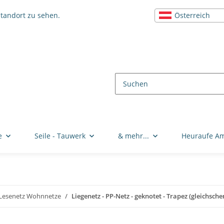
Österreich
Standort zu sehen.
e
Seile - Tauwerk
& mehr...
Heuraufe A
 Lesenetz Wohnnetze
Liegenetz - PP-Netz - geknotet - Trapez (gleichsche