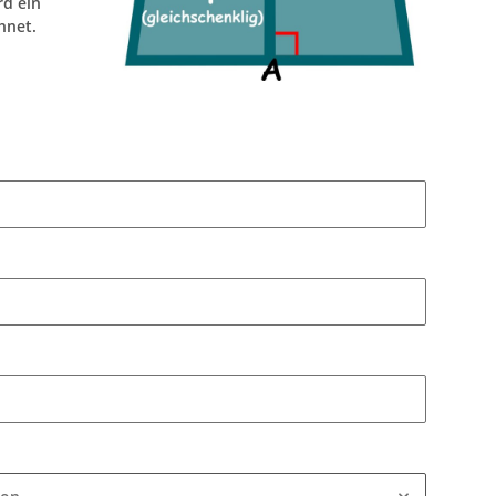
rd ein
hnet.