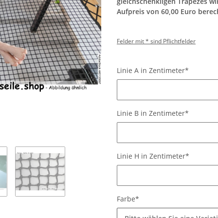
gleichschenkligen Trapezes wi
Aufpreis von 60,00 Euro berec
Felder mit * sind Pflichtfelder
Linie A in Zentimeter*
Linie A in Zentimeter*
Linie B in Zentimeter*
Linie B in Zentimeter*
Linie H in Zentimeter*
Linie H in Zentimeter*
Farbe*