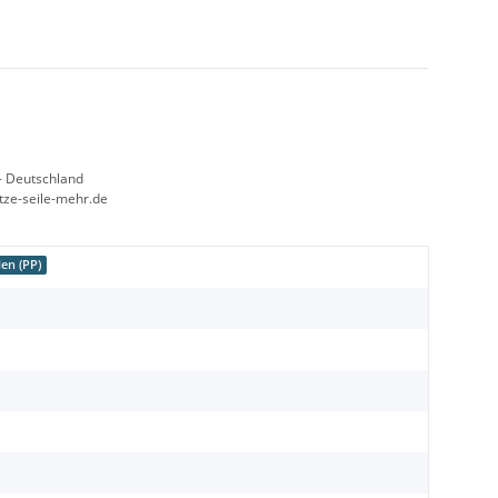
- Deutschland
etze-seile-mehr.de
en (PP)