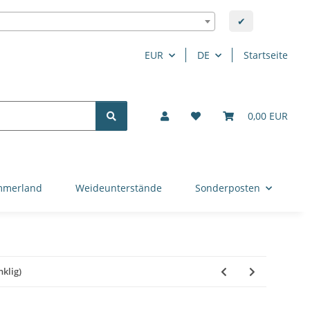
✔
EUR
DE
Startseite
0,00 EUR
mmerland
Weideunterstände
Sonderposten
nklig)