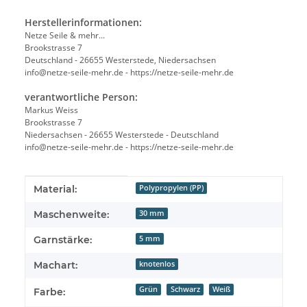
Herstellerinformationen:
Netze Seile & mehr...
Brookstrasse 7
Deutschland - 26655 Westerstede, Niedersachsen
info@netze-seile-mehr.de - https://netze-seile-mehr.de
verantwortliche Person:
Markus Weiss
Brookstrasse 7
Niedersachsen - 26655 Westerstede - Deutschland
info@netze-seile-mehr.de - https://netze-seile-mehr.de
Produkteigenschaft
Wert
Material:
Polypropylen (PP)
Maschenweite:
30 mm
Garnstärke:
5 mm
Machart:
knotenlos
Grün
Schwarz
Weiß
Farbe: