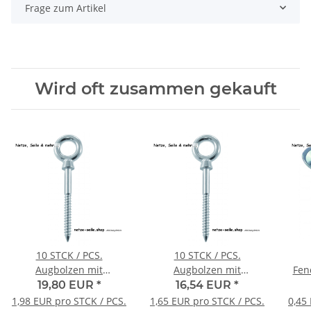
Frage zum Artikel
Wird oft zusammen gekauft
10 STCK / PCS.
10 STCK / PCS.
Augbolzen mit
Augbolzen mit
Holzgewinde A4
Holzgewinde A4
19,80 EUR
*
16,54 EUR
*
6x60mm
6x80mm
1,98 EUR pro STCK / PCS.
1,65 EUR pro STCK / PCS.
0,45