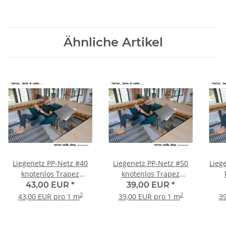
Ähnliche Artikel
Liegenetz PP-Netz #40
Liegenetz PP-Netz #50
Lieg
knotenlos Trapez
knotenlos Trapez
(gleichschenklig)
(gleichschenklig)
43,00 EUR
*
39,00 EUR
*
2
2
43,00 EUR pro 1 m
39,00 EUR pro 1 m
39