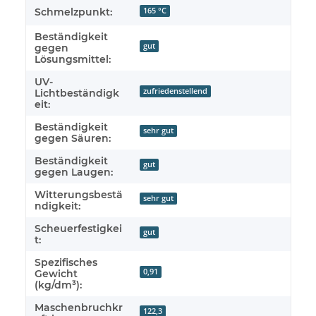
Schmelzpunkt:
165 °C
Beständigkeit
gut
gegen
Lösungsmittel:
UV-
zufriedenstellend
Lichtbeständigk
eit:
Beständigkeit
sehr gut
gegen Säuren:
Beständigkeit
gut
gegen Laugen:
Witterungsbestä
sehr gut
ndigkeit:
Scheuerfestigkei
gut
t:
Spezifisches
0,91
Gewicht
(kg/dm³):
Maschenbruchkr
122,3