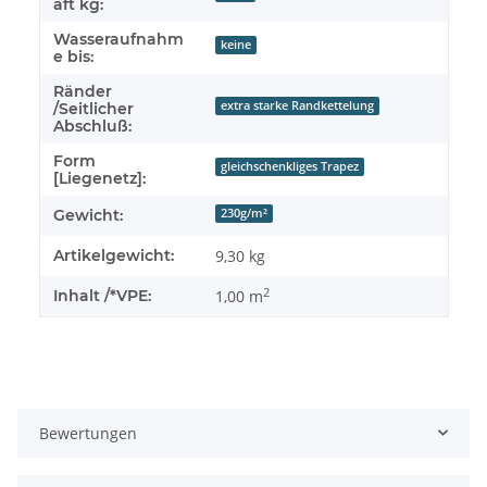
aft kg:
Wasseraufnahm
keine
e bis:
Ränder
extra starke Randkettelung
/Seitlicher
Abschluß:
Form
gleichschenkliges Trapez
[Liegenetz]:
Gewicht:
230g/m²
Artikelgewicht:
9,30
kg
2
Inhalt /*VPE:
1,00 m
Bewertungen