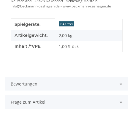
Deutschland - 23623 Dakendorf - Schleswig-Holstein
info@beckmann-cashagen.de - www.beckmann-cashagen.de
Produkteigenschaft
Wert
Spielgeräte:
PAK frei
Artikelgewicht:
2,00
kg
Inhalt /*VPE:
1,00 Stück
Bewertungen
Frage zum Artikel