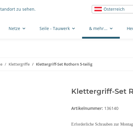
Österreich
Standort zu sehen.
Netze
Seile - Tauwerk
& mehr...
He
te
Klettergriffe
Klettergriff-Set Rothorn 5-teilig
Klettergriff-Set 
Artikelnummer:
136140
Erforderliche Schrauben zur Monta