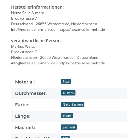
Herstellerinformationen:
Netze Seile & mehr...
Brookstrasse 7
Deutschland - 26655 Westerstede, Niedersachsen
info@netze-seile-mehr.de - https://netze-seile-mehr.de
verantwortliche Person:
Markus Weiss
Brookstrasse 7
Niedersachsen - 26655 Westerstede - Deutschland
info@netze-seile-mehr.de - https://netze-seile-mehr.de
Produkteigenschaft
Wert
Material:
Sisal
Durchmesser:
10 mm
Farbe:
Naturfarben
Länge:
100m
Machart:
gedreht