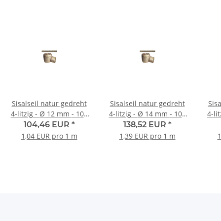
Sisalseil natur gedreht
Sisalseil natur gedreht
Sisa
4-litzig - Ø 12 mm - 100
4-litzig - Ø 14 mm - 100
4-litzig - 
Meter Rolle
Meter Rolle
104,46 EUR
*
138,52 EUR
*
1,04 EUR pro 1 m
1,39 EUR pro 1 m
1