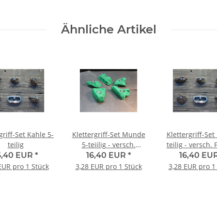
Ähnliche Artikel
griff-Set Kahle 5-
Klettergriff-Set Munde
Klettergriff-Set 
teilig
5-teiilig - versch.
teilig - versch.
Farben
6,40 EUR
*
16,40 EUR
*
16,40 EU
EUR pro 1 Stück
3,28 EUR pro 1 Stück
3,28 EUR pro 1