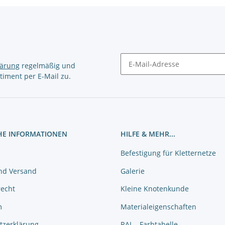
lärung
regelmäßig und
timent per E-Mail zu.
Newsletter Abonnieren
HE INFORMATIONEN
HILFE & MEHR...
Befestigung für Kletternetze
nd Versand
Galerie
recht
Kleine Knotenkunde
m
Materialeigenschaften
tzerklärung
RAL - Farbtabelle