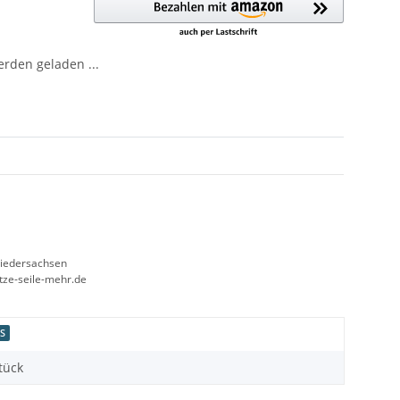
den geladen ...
Niedersachsen
etze-seile-mehr.de
 S
tück