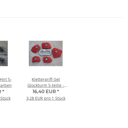
Hirt 5-
Klettergriff-Set
 Farben
Glockturm 5-teilig -
versch. Farben
R
*
16,40 EUR
*
 Stück
3,28 EUR pro 1 Stück