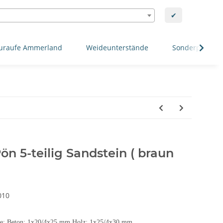
✔
uraufe Ammerland
Weideunterstände
Sonderposten
Pön 5-teilig Sandstein ( braun
010
age: Beton: 1x20/4x25 mm Holz: 1x25/4x30 mm