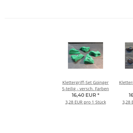
Klettergriff-Set Goinger
Kletter
5-teilig - versch. Farben
16,40 EUR
*
1
3,28 EUR pro 1 Stück
3,28 