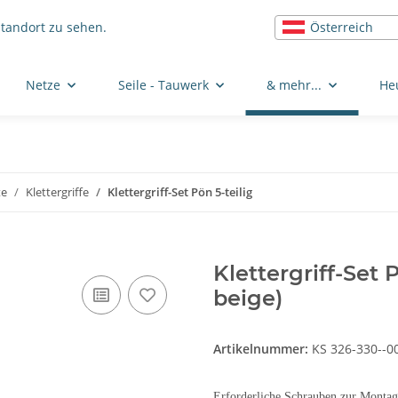
Österreich
Standort zu sehen.
Netze
Seile - Tauwerk
& mehr...
He
te
Klettergriffe
Klettergriff-Set Pön 5-teilig
Klettergriff-Set 
beige)
Artikelnummer:
KS 326-330--0
Erforderliche Schrauben zur Mont