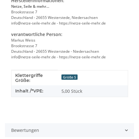
Herstellerinformationen:
Netze, Seile & mehr…
Brookstrasse 7
Deutschland - 26655 Westerstede, Niedersachsen
info@netze-seile-mehr.de - https://netze-seile-mehr.de
verantwortliche Person:
Markus Weiss
Brookstrasse 7
Deutschland - 26655 Westerstede - Niedersachsen
info@netze-seile-mehr.de - https://netze-seile-mehr.de
Klettergriffe
Produkteigenschaft
Wert
Größe S
Größe:
Inhalt /*VPE:
5,00 Stück
Bewertungen