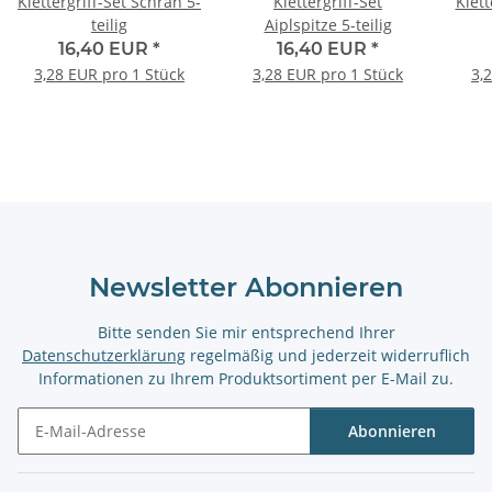
Klettergriff-Set Schran 5-
Klettergriff-Set
Klett
teilig
Aiplspitze 5-teilig
16,40 EUR
*
16,40 EUR
*
3,28 EUR pro 1 Stück
3,28 EUR pro 1 Stück
3,
Newsletter Abonnieren
Bitte senden Sie mir entsprechend Ihrer
Datenschutzerklärung
regelmäßig und jederzeit widerruflich
Informationen zu Ihrem Produktsortiment per E-Mail zu.
Abonnieren
Newsletter Abonnieren