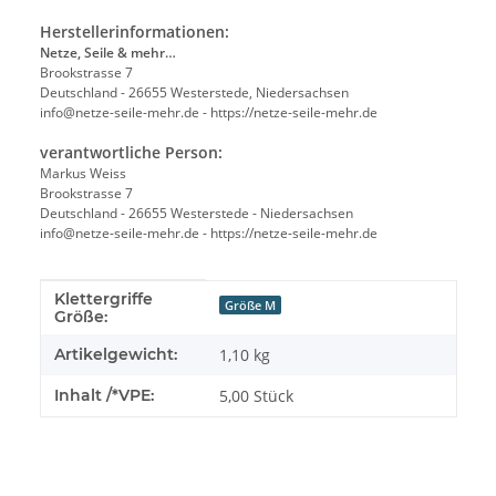
Herstellerinformationen:
Netze, Seile & mehr…
Brookstrasse 7
Deutschland - 26655 Westerstede, Niedersachsen
info@netze-seile-mehr.de - https://netze-seile-mehr.de
verantwortliche Person:
Markus Weiss
Brookstrasse 7
Deutschland - 26655 Westerstede - Niedersachsen
info@netze-seile-mehr.de - https://netze-seile-mehr.de
Klettergriffe
Produkteigenschaft
Wert
Größe M
Größe:
Artikelgewicht:
1,10
kg
Inhalt /*VPE:
5,00 Stück