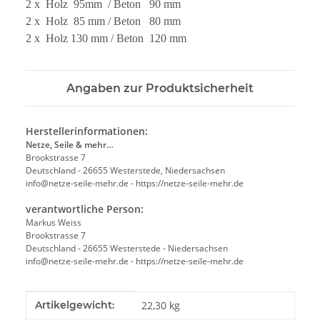
2 x Holz 95mm / Beton 90 mm
2 x Holz 85 mm / Beton 80 mm
2 x Holz 130 mm / Beton 120 mm
Angaben zur Produktsicherheit
Herstellerinformationen:
Netze, Seile & mehr…
Brookstrasse 7
Deutschland - 26655 Westerstede, Niedersachsen
info@netze-seile-mehr.de - https://netze-seile-mehr.de
verantwortliche Person:
Markus Weiss
Brookstrasse 7
Deutschland - 26655 Westerstede - Niedersachsen
info@netze-seile-mehr.de - https://netze-seile-mehr.de
Produkteigenschaft
Wert
Artikelgewicht:
22,30
kg