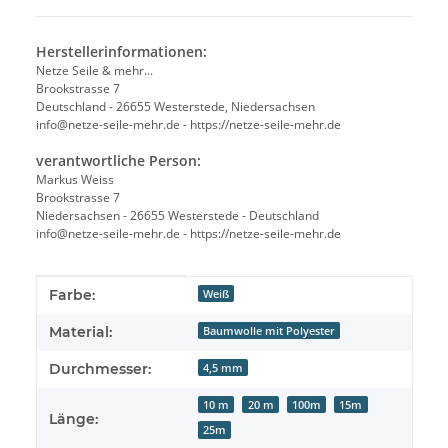
Herstellerinformationen:
Netze Seile & mehr...
Brookstrasse 7
Deutschland - 26655 Westerstede, Niedersachsen
info@netze-seile-mehr.de - https://netze-seile-mehr.de
verantwortliche Person:
Markus Weiss
Brookstrasse 7
Niedersachsen - 26655 Westerstede - Deutschland
info@netze-seile-mehr.de - https://netze-seile-mehr.de
Produkteigenschaft
Wert
Farbe:
Weiß
Material:
Baumwolle mit Polyester
Durchmesser:
4,5 mm
10 m
20 m
100m
15m
Länge:
25m