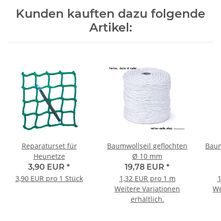
Kunden kauften dazu folgende
Artikel:
Reparaturset für
Baumwollseil geflochten
Baum
Heunetze
Ø 10 mm
3,90 EUR
*
19,78 EUR
*
3,90 EUR pro 1 Stück
1,32 EUR pro 1 m
1
Weitere Variationen
We
erhältlich.