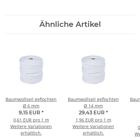
Ähnliche Artikel
Baumwollseil geflochten
Baumwollseil geflochten
Baum
Ø 6 mm
Ø 14 mm
9,15 EUR
*
29,43 EUR
*
0,61 EUR pro 1 m
1,96 EUR pro 1 m
Weitere Variationen
Weitere Variationen
0
erhältlich.
erhältlich.
We