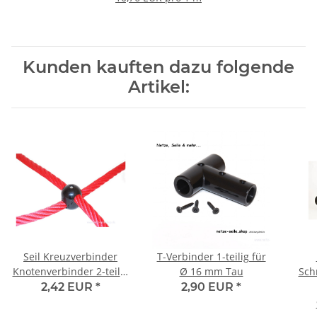
Kunden kauften dazu folgende
Artikel:
Seil Kreuzverbinder
T-Verbinder 1-teilig für
Knotenverbinder 2-teilig
Ø 16 mm Tau
Sch
für Ø 16 mm Tau
2,42 EUR
*
2,90 EUR
*