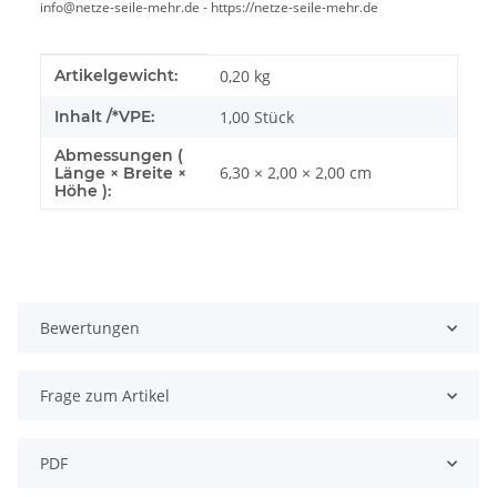
info@netze-seile-mehr.de - https://netze-seile-mehr.de
Produkteigenschaft
Wert
Artikelgewicht:
0,20
kg
Inhalt /*VPE:
1,00 Stück
Abmessungen (
6,30 × 2,00 × 2,00 cm
Länge × Breite ×
Höhe ):
Bewertungen
Frage zum Artikel
PDF