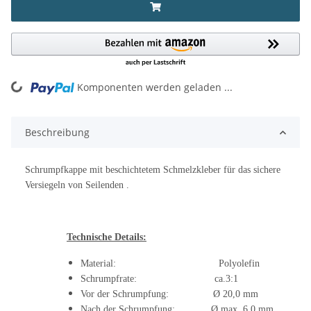
ng...
Komponenten werden geladen ...
Beschreibung
Schrumpfkappe mit beschichtetem Schmelzkleber für das sichere
Versiegeln von Seilenden .
Technische Details:
Material: Polyolefin
Schrumpfrate: ca.3:1
Vor der Schrumpfung: Ø 20,0 mm
Nach der Schrumpfung: Ø max. 6,0 mm