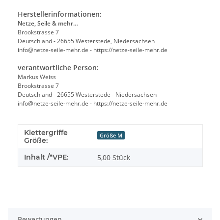
Herstellerinformationen:
Netze, Seile & mehr…
Brookstrasse 7
Deutschland - 26655 Westerstede, Niedersachsen
info@netze-seile-mehr.de - https://netze-seile-mehr.de
verantwortliche Person:
Markus Weiss
Brookstrasse 7
Deutschland - 26655 Westerstede - Niedersachsen
info@netze-seile-mehr.de - https://netze-seile-mehr.de
Klettergriffe
Produkteigenschaft
Wert
Größe M
Größe:
Inhalt /*VPE:
5,00 Stück
Bewertungen