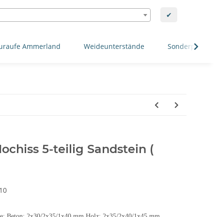
✔
uraufe Ammerland
Weideunterstände
Sonderposten
Hochiss 5-teilig Sandstein (
10
age: Beton: 2x30/2x35/1x40 mm Holz: 2x35/2x40/1x45 mm