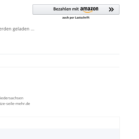
den geladen ...
Niedersachsen
etze-seile-mehr.de