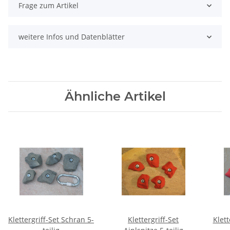
Frage zum Artikel
weitere Infos und Datenblätter
Ähnliche Artikel
Klettergriff-Set Schran 5-
Klettergriff-Set
Klett