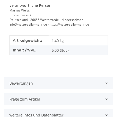
verantwortliche Person:
Markus Weiss
Brookstrasse 7
Deutschland - 26655 Westerstede - Niedersachsen
info@netze-seile-mehr.de - https://netze-seile-mehr.de
Produkteigenschaft
Wert
Artikelgewicht:
1,40
kg
Inhalt /*VPE:
5,00 Stück
Bewertungen
Frage zum Artikel
weitere Infos und Datenblätter