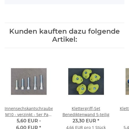
Kunden kauften dazu folgende
Artikel:
Innensechskantschraube
Klettergriff-Set
Klet
M10 - verzinkt - 5er Pack
Benediktenwand 5-teilig
- verschiedene Längen
5,60 EUR -
23,30 EUR
*
4,66 EUR pro 1 Stück
5,
6,00 EUR
*