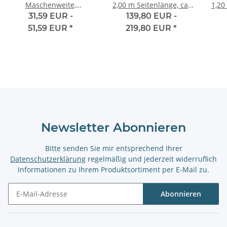
Maschenweite,
2,00 m Seitenlänge, ca.
1,20 m 
Durchmesser 40 cm
1,50m Tiefe
31,59 EUR -
139,80 EUR -
halbrund
51,59 EUR
*
219,80 EUR
*
Newsletter Abonnieren
Bitte senden Sie mir entsprechend Ihrer
Datenschutzerklärung
regelmäßig und jederzeit widerruflich
Informationen zu Ihrem Produktsortiment per E-Mail zu.
Abonnieren
Newsletter Abonnieren