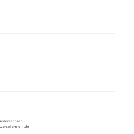
Niedersachsen
etze-seile-mehr.de