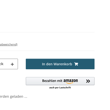
 abweichend)
ck
In den Warenkorb
den geladen ...