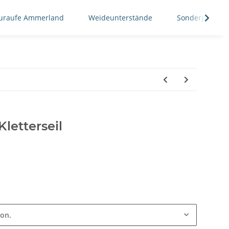
uraufe Ammerland
Weideunterstände
Sonderposten
Kletterseil
ion.