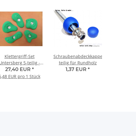
Klettergriff-Set
Schraubenabdeckkappen2-
Untersberg 5-teilig -
teilig für Rundholz
versch. Farben
27,40 EUR
*
1,37 EUR
*
5,48 EUR pro 1 Stück