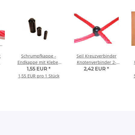
t
Schrumpfkappe -
Seil Kreuzverbinder
e
Endkappe mit Kleber
Knotenverbinder 2-
20,0 / 6,0
teilig für Ø 16 mm Tau
1,55 EUR
*
2,42 EUR
*
1,55 EUR pro 1 Stück