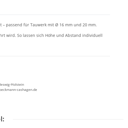
kelt – passend für Tauwerk mit Ø 16 mm und 20 mm.
hrt wird. So lassen sich Höhe und Abstand individuell
leswig-Holstein
beckmann-cashagen.de
l: