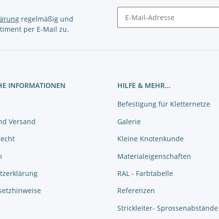
lärung
regelmäßig und
timent per E-Mail zu.
Newsletter Abonnieren
HE INFORMATIONEN
HILFE & MEHR...
Befestigung für Kletternetze
nd Versand
Galerie
recht
Kleine Knotenkunde
m
Materialeigenschaften
tzerklärung
RAL - Farbtabelle
setzhinweise
Referenzen
Strickleiter- Sprossenabstände