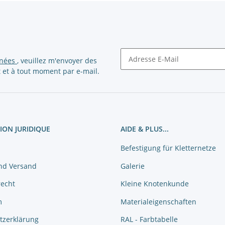
nnées
, veuillez m'envoyer des
 et à tout moment par e-mail.
Newsletter S'abonner
ION JURIDIQUE
AIDE & PLUS...
Befestigung für Kletternetze
nd Versand
Galerie
recht
Kleine Knotenkunde
m
Materialeigenschaften
tzerklärung
RAL - Farbtabelle