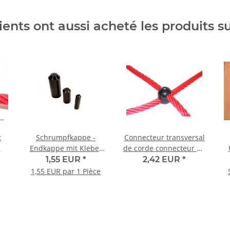
ients ont aussi acheté les produits s
t
Schrumpfkappe -
Connecteur transversal
e
Endkappe mit Kleber
de corde connecteur de
20,0 / 6,0
nœud 2 pièces pour
1,55 EUR
*
2,42 EUR
*
corde de Ø 16 mm
1,55 EUR par 1 Pièce