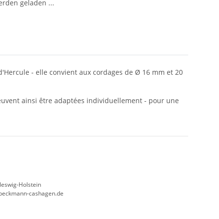
den geladen ...
 d'Hercule - elle convient aux cordages de Ø 16 mm et 20
 peuvent ainsi être adaptées individuellement - pour une
leswig-Holstein
beckmann-cashagen.de