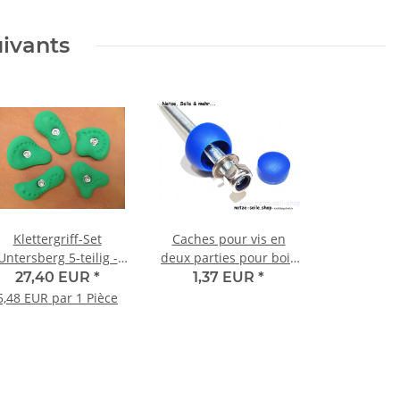
uivants
Klettergriff-Set
Caches pour vis en
Untersberg 5-teilig -
deux parties pour bois
versch. Farben
rond
27,40 EUR
*
1,37 EUR
*
5,48 EUR par 1 Pièce