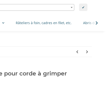
✔
.
Râteliers à foin, cadres en filet, etc.
Abris de pâtur
de pour corde à grimper