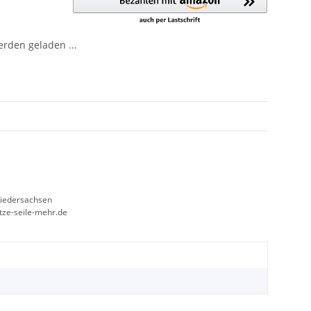
den geladen ...
Niedersachsen
etze-seile-mehr.de