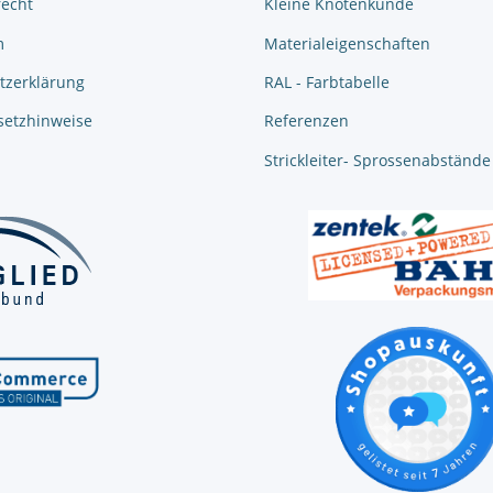
recht
Kleine Knotenkunde
m
Materialeigenschaften
tzerklärung
RAL - Farbtabelle
setzhinweise
Referenzen
Strickleiter- Sprossenabstände