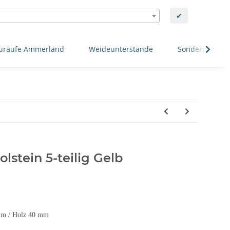
✔
uraufe Ammerland
Weideunterstände
Sonderposten
olstein 5-teilig Gelb
5mm / Holz 40 mm