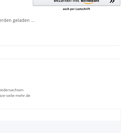
den geladen ...
Niedersachsen
etze-seile-mehr.de