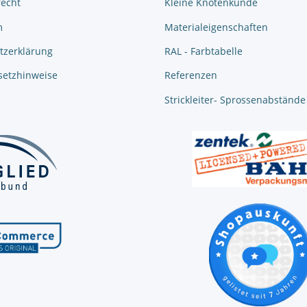
recht
Kleine Knotenkunde
m
Materialeigenschaften
tzerklärung
RAL - Farbtabelle
setzhinweise
Referenzen
Strickleiter- Sprossenabstände