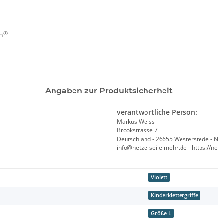
®
in
Angaben zur Produktsicherheit
verantwortliche Person:
Markus Weiss
Brookstrasse 7
Deutschland - 26655 Westerstede - 
info@netze-seile-mehr.de - https://n
Violett
Kinderklettergriffe
Größe L