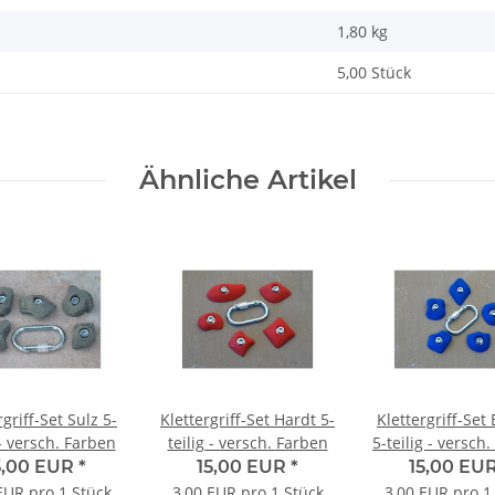
1,80
kg
5,00 Stück
Ähnliche Artikel
rgriff-Set Sulz 5-
Klettergriff-Set Hardt 5-
Klettergriff-Se
 - versch. Farben
teilig - versch. Farben
5-teilig - versch
5,00 EUR
*
15,00 EUR
*
15,00 EU
EUR pro 1 Stück
3,00 EUR pro 1 Stück
3,00 EUR pro 1