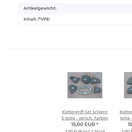
Artikelgewicht:
Inhalt /*VPE:
Klettergriff-Set Schlern
Klette
5-teilig - versch. Farben
teilig
15,00 EUR
*
1
3,00 EUR pro 1 Stück
3,00 