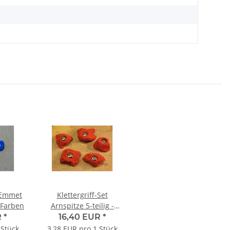
t Emmet
Klettergriff-Set
. Farben
Arnspitze 5-teilig -
versch. Farben
R
*
16,40 EUR
*
 Stück
3,28 EUR pro 1 Stück