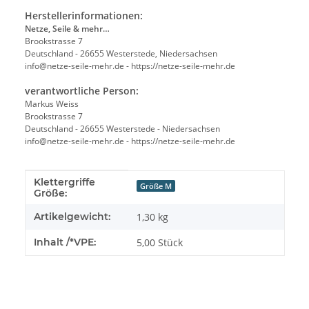
Herstellerinformationen:
Netze, Seile & mehr…
Brookstrasse 7
Deutschland - 26655 Westerstede, Niedersachsen
info@netze-seile-mehr.de - https://netze-seile-mehr.de
verantwortliche Person:
Markus Weiss
Brookstrasse 7
Deutschland - 26655 Westerstede - Niedersachsen
info@netze-seile-mehr.de - https://netze-seile-mehr.de
Klettergriffe
Produkteigenschaft
Wert
Größe M
Größe:
Artikelgewicht:
1,30
kg
Inhalt /*VPE:
5,00 Stück