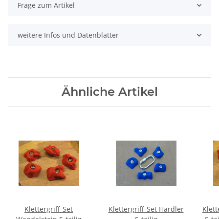
Frage zum Artikel
weitere Infos und Datenblätter
Ähnliche Artikel
Klettergriff-Set
Klettergriff-Set Härdler
Klett