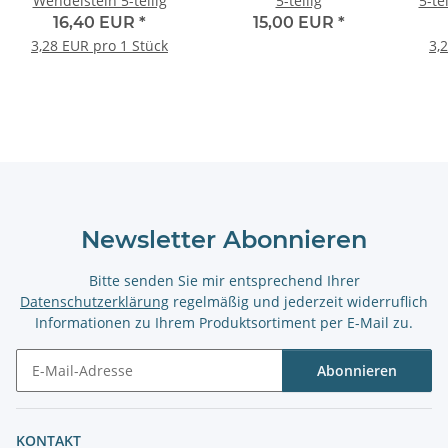
Wendelstein 5-teilig
5-teilig
5-te
16,40 EUR
*
15,00 EUR
*
3,28 EUR pro 1 Stück
3,
Newsletter Abonnieren
Bitte senden Sie mir entsprechend Ihrer
Datenschutzerklärung
regelmäßig und jederzeit widerruflich
Informationen zu Ihrem Produktsortiment per E-Mail zu.
Abonnieren
Newsletter Abonnieren
KONTAKT