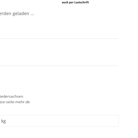
den geladen ...
Niedersachsen
etze-seile-mehr.de
kg