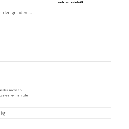
den geladen ...
Niedersachsen
etze-seile-mehr.de
kg