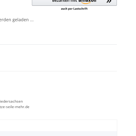
den geladen ...
Niedersachsen
etze-seile-mehr.de