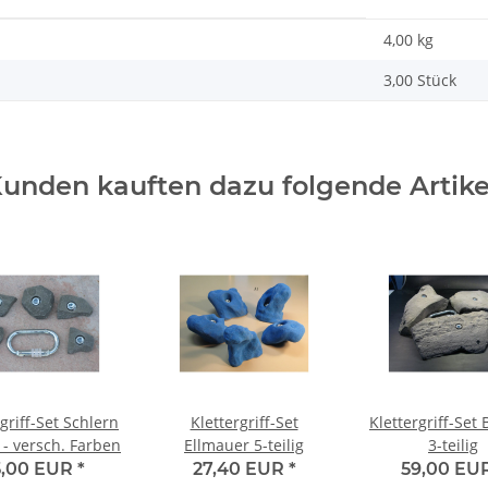
4,00
kg
3,00 Stück
unden kauften dazu folgende Artike
griff-Set Schlern
Klettergriff-Set
Klettergriff-Set
g - versch. Farben
Ellmauer 5-teilig
3-teilig
5,00 EUR
*
27,40 EUR
*
59,00 EU