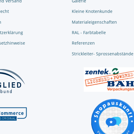
nd Versand
Galerie
recht
Kleine Knotenkunde
m
Materialeigenschaften
tzerklärung
RAL - Farbtabelle
setzhinweise
Referenzen
Strickleiter- Sprossenabstände