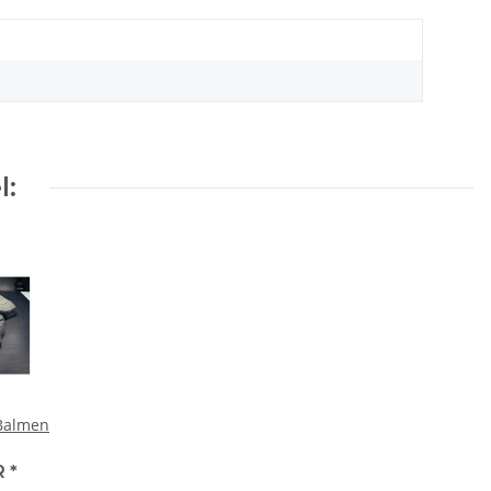
l:
 Balmen
R
*