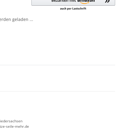
den geladen ...
Niedersachsen
etze-seile-mehr.de