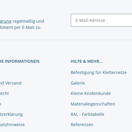
lärung
regelmäßig und
timent per E-Mail zu.
Newsletter Abonnieren
HE INFORMATIONEN
HILFE & MEHR...
Befestigung für Kletternetze
nd Versand
Galerie
recht
Kleine Knotenkunde
m
Materialeigenschaften
tzerklärung
RAL - Farbtabelle
setzhinweise
Referenzen