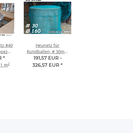
tz #40
Heunetz für
apez
Rundballen, # 30mm
lig)
Maschenweite, 160cm
R
*
191,57 EUR -
Durchmesser, Höhe
2
 1 m
326,57 EUR
*
120cm