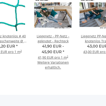
z knotenlos # 40
Liegenetz - PP-Netz -
Liegenetz PP-Ne
schenweite Ø 4
geknotet - Rechteck
knotenlos Tr
 Garnstärke
(gleichschenk
,20 EUR
*
41,90 EUR -
43,00 EU
2
0 EUR pro 1 m
43,00 EUR pro
45,90 EUR
*
2
41,90 EUR pro 1 m
Weitere Variationen
erhältlich.