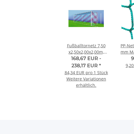
Fußballtornetz 7,50
PP-Net
x2,50x2,00x2,00m,
mm Ma
Maschenweite #
mm
168,67 EUR -
9
120mm
9,2
238,17 EUR
*
84,34 EUR pro 1 Stück
Weitere Variationen
erhältlich.