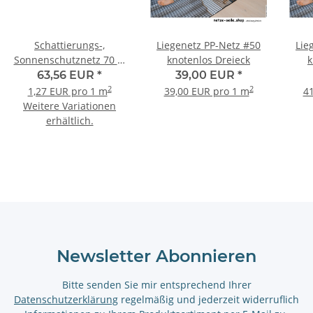
Schattierungs-,
Liegenetz PP-Netz #50
Lie
Sonnenschutznetz 70 %
knotenlos Dreieck
k
Schattierung
63,56 EUR
*
39,00 EUR
*
2
2
1,27 EUR pro 1 m
39,00 EUR pro 1 m
41
Weitere Variationen
erhältlich.
Newsletter Abonnieren
Bitte senden Sie mir entsprechend Ihrer
Datenschutzerklärung
regelmäßig und jederzeit widerruflich