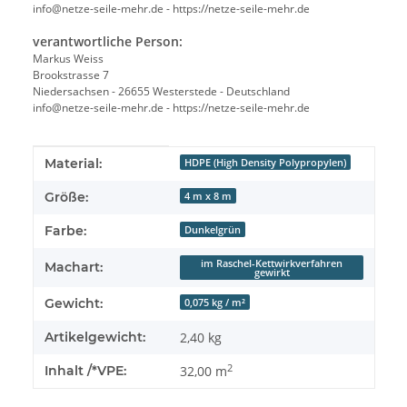
info@netze-seile-mehr.de - https://netze-seile-mehr.de
verantwortliche Person:
Markus Weiss
Brookstrasse 7
Niedersachsen - 26655 Westerstede - Deutschland
info@netze-seile-mehr.de - https://netze-seile-mehr.de
Produkteigenschaft
Wert
Material:
HDPE (High Density Polypropylen)
Größe:
4 m x 8 m
Farbe:
Dunkelgrün
im Raschel-Kettwirkverfahren
Machart:
gewirkt
Gewicht:
0,075 kg / m²
Artikelgewicht:
2,40
kg
2
Inhalt /*VPE:
32,00 m