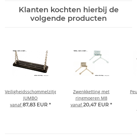
Klanten kochten hierbij de
volgende producten
Veiligheidsschommelzitje
Zwenkketting met
Peu
JUMBO
ringmoeren M8
vanaf
87,83 EUR
*
vanaf
20,47 EUR
*