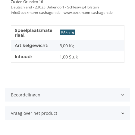
Zu den Gründen 16
Deutschland - 23623 Dakendorf - Schleswig-Holstein
info@beckmann-cashagen.de - www.beckmann-cashagen.de
Speelplaatsmate
#productDetails.itemInformation#
#productDetails.itemValue#
PAK-vrij
riaal:
Artikelgewicht:
3,00
Kg
Inhoud:
1,00 Stuk
Beoordelingen
Vraag over het product