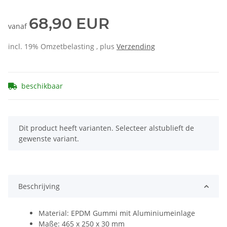
68,90 EUR
vanaf
incl. 19% Omzetbelasting , plus
Verzending
beschikbaar
x
Dit product heeft varianten. Selecteer alstublieft de
gewenste variant.
Beschrijving
Material: EPDM Gummi mit Aluminiumeinlage
Maße: 465 x 250 x 30 mm