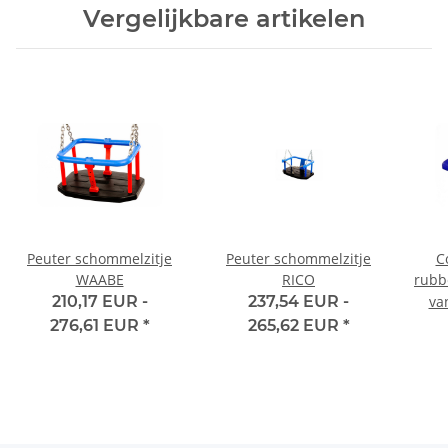
Vergelijkbare artikelen
Peuter schommelzitje
Peuter schommelzitje
C
WAABE
RICO
rubb
210,17 EUR -
237,54 EUR -
va
276,61 EUR
*
265,62 EUR
*