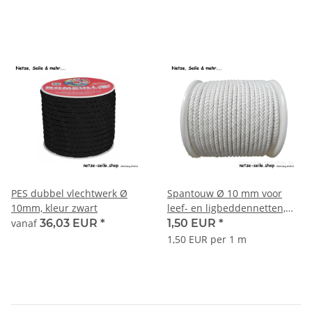
PES dubbel vlechtwerk Ø
Spantouw Ø 10 mm voor
10mm, kleur zwart
leef- en ligbeddennetten,
verschillende kleuren -
vanaf
36,03 EUR
*
1,50 EUR
*
verkocht per meter - stevig
1,50 EUR per 1 m
spantouw - perfecte
aanvulling voor onze leef-
en ligbeddennetten.