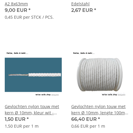
A2 8x63mm
Edelstahl
9,00 EUR
*
2,67 EUR
*
0,45 EUR per STCK / PCS.
Gevlochten nylon touw met
Gevlochten nylon touw met
kern Ø 10mm, kleur wit -
kern Ø 10mm, lengte 100m,
verkocht per meter
kleur wit
1,50 EUR
*
66,40 EUR
*
1,50 EUR per 1 m
0,66 EUR per 1 m