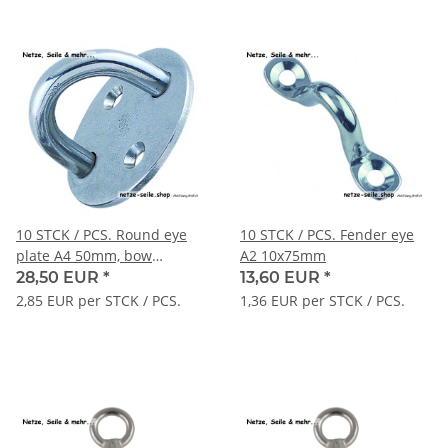
10 STCK / PCS. Round eye
10 STCK / PCS. Fender eye
plate A4 50mm, bow
A2 10x75mm
8x20mm
28,50 EUR
*
13,60 EUR
*
2,85 EUR per STCK / PCS.
1,36 EUR per STCK / PCS.