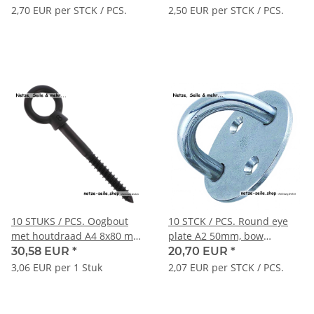
2,70 EUR per STCK / PCS.
2,50 EUR per STCK / PCS.
10 STUKS / PCS. Oogbout
10 STCK / PCS. Round eye
met houtdraad A4 8x80 mm,
plate A2 50mm, bow
zwart mat
8x20mm
30,58 EUR
*
20,70 EUR
*
3,06 EUR per 1 Stuk
2,07 EUR per STCK / PCS.