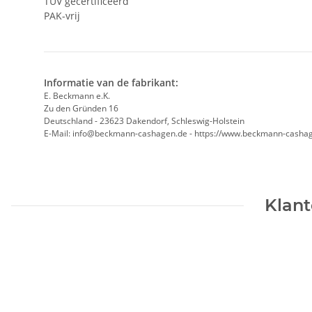
TÜV gecertificeerd
PAK-vrij
Informatie van de fabrikant:
E. Beckmann e.K.
Zu den Gründen 16
Deutschland - 23623 Dakendorf, Schleswig-Holstein
E-Mail: info@beckmann-cashagen.de - https://www.beckmann-casha
Klant