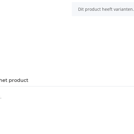
x
Dit product heeft varianten.
het product
.