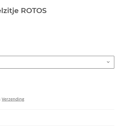
lzitje ROTOS
s
Verzending