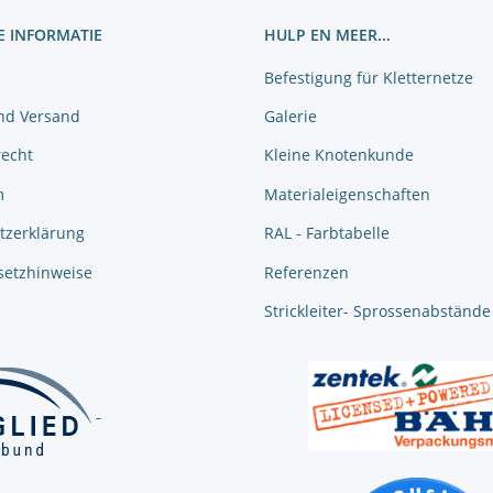
E INFORMATIE
HULP EN MEER...
Befestigung für Kletternetze
nd Versand
Galerie
recht
Kleine Knotenkunde
m
Materialeigenschaften
tzerklärung
RAL - Farbtabelle
setzhinweise
Referenzen
Strickleiter- Sprossenabstände