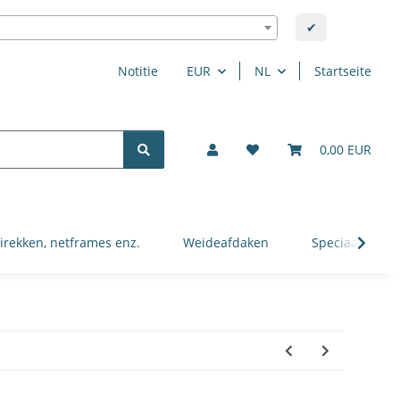
✔
Notitie
EUR
NL
Startseite
0,00 EUR
irekken, netframes enz.
Weideafdaken
Speciaal voor