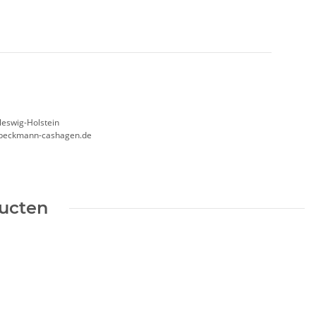
leswig-Holstein
beckmann-cashagen.de
ducten