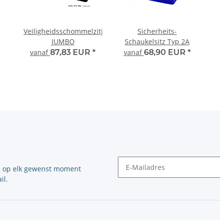
Veiligheidsschommelzitje
Sicherheits-
JUMBO
Schaukelsitz Typ 2A
vanaf
87,83 EUR
*
vanaf
68,90 EUR
*
n op elk gewenst moment
il.
Nieuwsbrief Abonneren