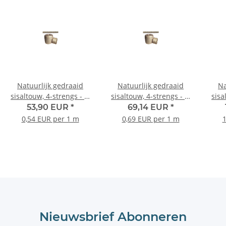
Natuurlijk gedraaid
Natuurlijk gedraaid
Na
sisaltouw, 4-strengs - Ø
sisaltouw, 4-strengs - Ø
sisa
8 mm - rol van 100
10 mm - rol van 100
12 mm 
53,90 EUR
*
69,14 EUR
*
meter
meter
0,54 EUR per 1 m
0,69 EUR per 1 m
1
Nieuwsbrief Abonneren