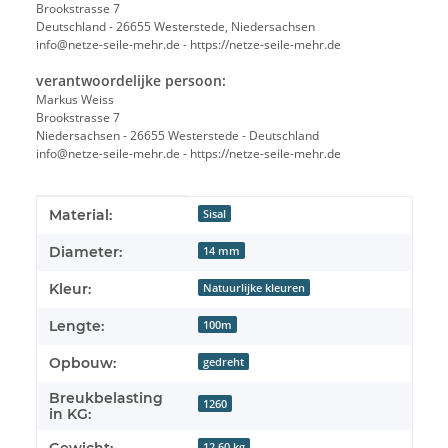
Brookstrasse 7
Deutschland - 26655 Westerstede, Niedersachsen
info@netze-seile-mehr.de - https://netze-seile-mehr.de
verantwoordelijke persoon:
Markus Weiss
Brookstrasse 7
Niedersachsen - 26655 Westerstede - Deutschland
info@netze-seile-mehr.de - https://netze-seile-mehr.de
#productDetails.itemInformation#
#productDetails.itemValue#
Material:
Sisal
Diameter:
14 mm
Kleur:
Natuurlijke kleuren
Lengte:
100m
Opbouw:
gedreht
Breukbelasting
1260
in KG:
12,60 kg