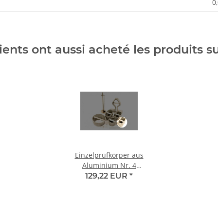
0
ients ont aussi acheté les produits s
Einzelprüfkörper aus
Aluminium Nr. 4
Prüfkörper C
129,22 EUR
*