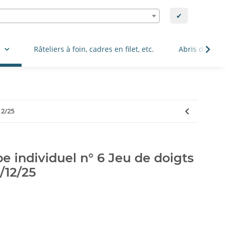
✔
.
Râteliers à foin, cadres en filet, etc.
Abris de pâtur
12/25
e individuel n° 6 Jeu de doigts
/12/25