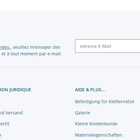
nnées
, veuillez m'envoyer des
 et à tout moment par e-mail.
Newsletter S'abonner
ION JURIDIQUE
AIDE & PLUS...
Befestigung für Kletternetze
nd Versand
Galerie
recht
Kleine Knotenkunde
m
Materialeigenschaften