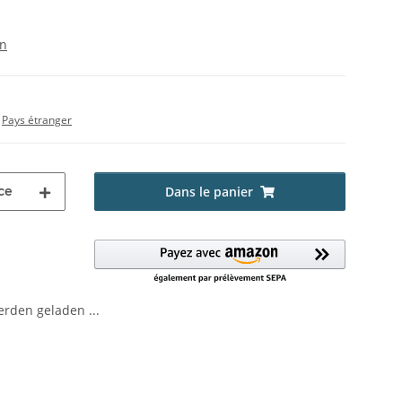
on
s
Pays étranger
ce
Dans le panier
den geladen ...