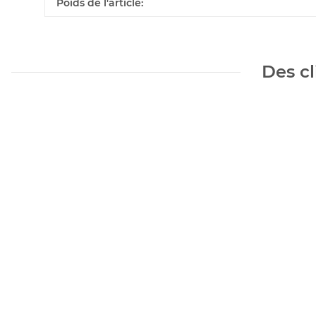
#productDetails.itemInformation#
#productDetails.itemValue#
Poids de l'article:
Des cl