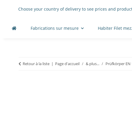
Choose your country of delivery to see prices and product
Fabrications sur mesure
Habiter Filet me
Retour à la liste
Page d'accueil
& plus...
Prüfkörper EN