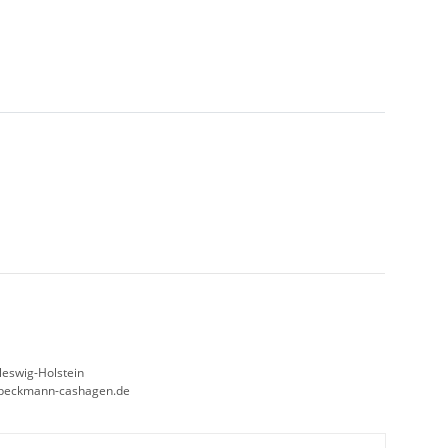
leswig-Holstein
beckmann-cashagen.de