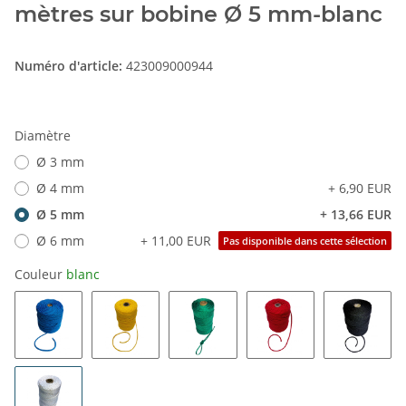
mètres sur bobine Ø 5 mm-blanc
Numéro d'article:
423009000944
Diamètre
Ø 3 mm
Ø 4 mm
+ 6,90 EUR
Ø 5 mm
+ 13,66 EUR
Ø 6 mm
+ 11,00 EUR
Pas disponible dans cette sélection
Couleur
blanc
bleu
jaune
vert
rouge
noir