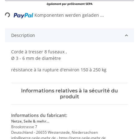
ading...
Komponenten werden geladen ...
Description
Corde à tresser 8 fuseaux ,
Ø 3 - 6 mm de diamètre
résistance à la rupture d'environ 150 à 250 kg
Informations relatives à la sécurité du
produit
Informations du fabricant:
Netze, Seile & mehr…
Brookstrasse 7
Deutschland - 26655 Westerstede, Niedersachsen
info@netze-seile-mehr.de - https://netze-seile-mehr.de