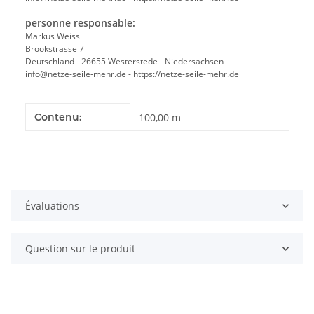
personne responsable:
Markus Weiss
Brookstrasse 7
Deutschland - 26655 Westerstede - Niedersachsen
info@netze-seile-mehr.de - https://netze-seile-mehr.de
#productDetails.itemInformation#
#productDetails.itemValue#
Contenu:
100,00 m
Évaluations
Question sur le produit