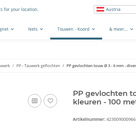
Austria
s for your location.
gnet
Nets
Touwen - Koord
& meer...
uwerk
PP - Tauwerk geflochten
PP gevlochten touw Ø 3 - 6 mm - diver
PP gevlochten to
kleuren - 100 m
Artikelnummer:
423009000966