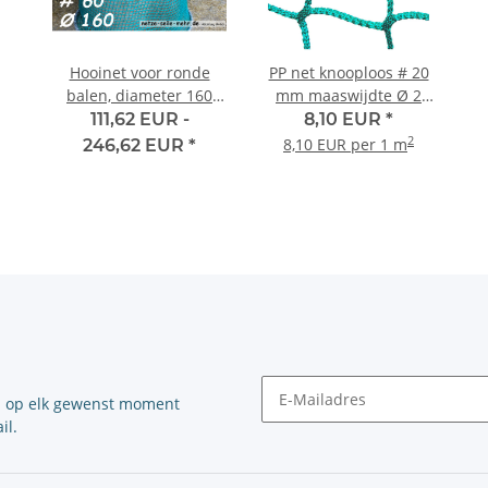
Hooinet voor ronde
PP net knooploos # 20
balen, diameter 160
mm maaswijdte Ø 2
cm, hoogte 120 cm, Ø 5
mm garen dikte
111,62 EUR -
8,10 EUR
*
mm twijn, # 60 mm
2
8,10 EUR per 1 m
246,62 EUR
*
maaswijdte
n op elk gewenst moment
il.
Nieuwsbrief Abonneren