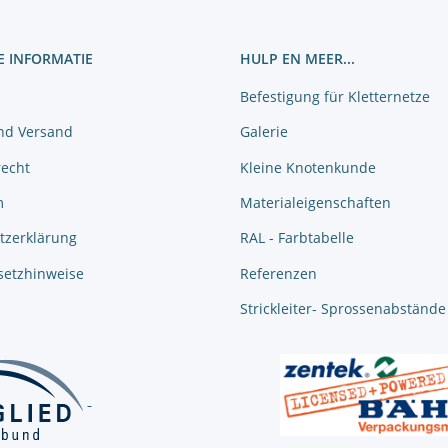
E INFORMATIE
HULP EN MEER...
Befestigung für Kletternetze
nd Versand
Galerie
recht
Kleine Knotenkunde
m
Materialeigenschaften
tzerklärung
RAL - Farbtabelle
setzhinweise
Referenzen
Strickleiter- Sprossenabstände