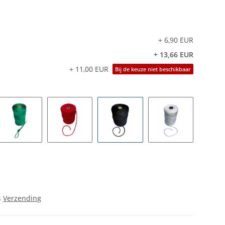
+ 6,90 EUR
+ 13,66 EUR
+ 11,00 EUR
Bij de keuze niet beschikbaar
groen
rood
zwart
wit
s
Verzending