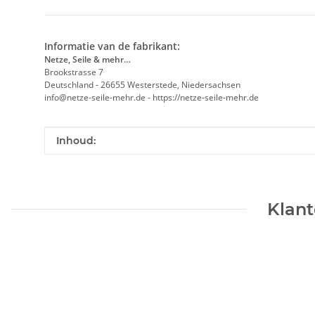
Informatie van de fabrikant:
Netze, Seile & mehr…
Brookstrasse 7
Deutschland - 26655 Westerstede, Niedersachsen
info@netze-seile-mehr.de - https://netze-seile-mehr.de
#productDetails.itemInformation#
#productDetails.itemValue#
Inhoud:
Klant