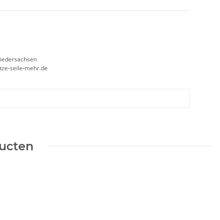
Niedersachsen
etze-seile-mehr.de
ducten