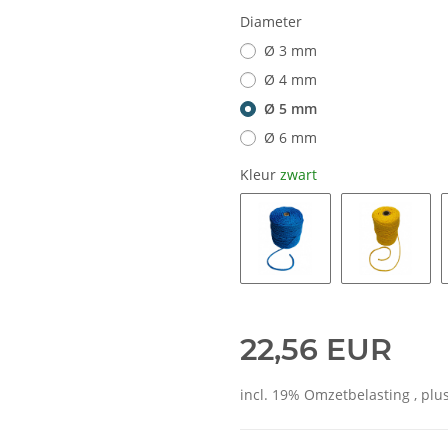
Diameter
Ø 3 mm
Ø 4 mm
Ø 5 mm
Ø 6 mm
Kleur
zwart
blauw
geel
22,56 EUR
incl. 19% Omzetbelasting , plu