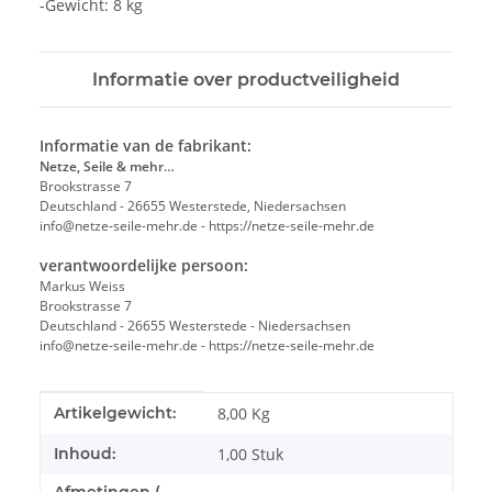
-Gewicht: 8 kg
Informatie over productveiligheid
Informatie van de fabrikant:
Netze, Seile & mehr…
Brookstrasse 7
Deutschland - 26655 Westerstede, Niedersachsen
info@netze-seile-mehr.de - https://netze-seile-mehr.de
verantwoordelijke persoon:
Markus Weiss
Brookstrasse 7
Deutschland - 26655 Westerstede - Niedersachsen
info@netze-seile-mehr.de - https://netze-seile-mehr.de
#productDetails.itemInformation#
#productDetails.itemValue#
Artikelgewicht:
8,00
Kg
Inhoud:
1,00 Stuk