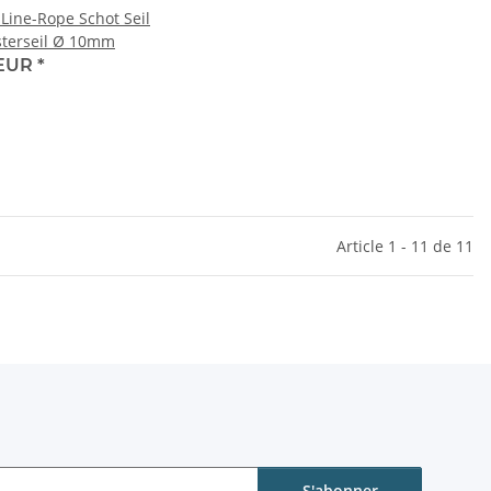
 Line-Rope Schot Seil
sterseil Ø 10mm
 EUR
*
Article 1 - 11 de 11
S'abonner