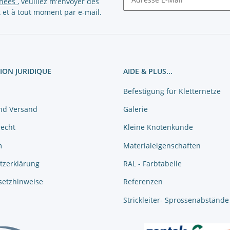
nnées
, veuillez m'envoyer des
 et à tout moment par e-mail.
Newsletter S'abonner
ION JURIDIQUE
AIDE & PLUS...
Befestigung für Kletternetze
nd Versand
Galerie
recht
Kleine Knotenkunde
m
Materialeigenschaften
tzerklärung
RAL - Farbtabelle
setzhinweise
Referenzen
Strickleiter- Sprossenabstände