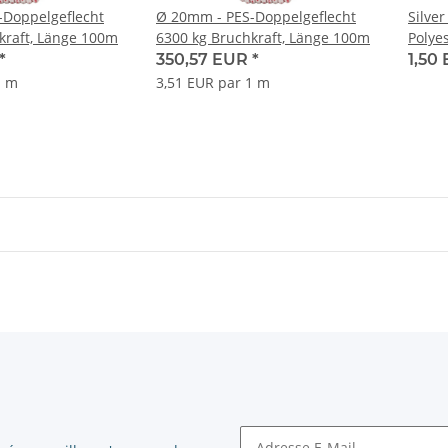
-Doppelgeflecht
Ø 20mm - PES-Doppelgeflecht
Silver
kraft, Länge 100m
6300 kg Bruchkraft, Länge 100m
Polye
*
350,57 EUR
*
1,50
1 m
3,51 EUR par 1 m