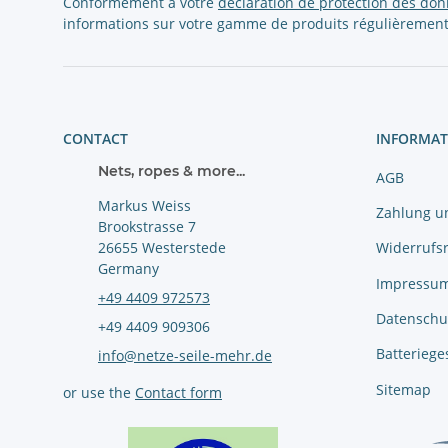
Conformément à votre
déclaration de protection des do
informations sur votre gamme de produits régulièrement
CONTACT
INFORMAT
Nets, ropes & more...
AGB
Markus Weiss
Zahlung u
Brookstrasse 7
Widerrufs
26655 Westerstede
Germany
Impressu
+49 4409 972573
Datenschu
+49 4409 909306
Batteriege
info@netze-seile-mehr.de
Sitemap
or use the
Contact form