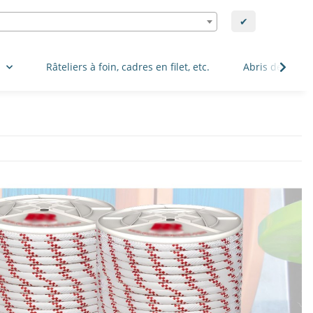
✔
.
Râteliers à foin, cadres en filet, etc.
Abris de pâtur