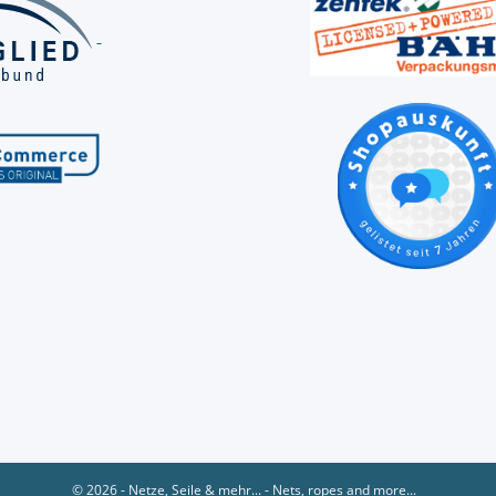
© 2026 - Netze, Seile & mehr... - Nets, ropes and more...