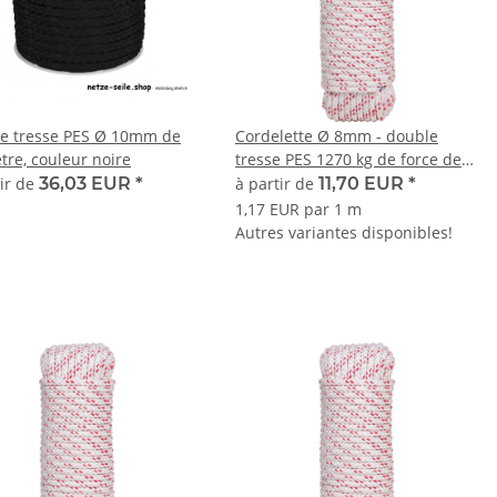
e tresse PES Ø 10mm de
Cordelette Ø 8mm - double
tre, couleur noire
tresse PES 1270 kg de force de
rupture
tir de
36,03 EUR
*
à partir de
11,70 EUR
*
1,17 EUR par 1 m
Autres variantes disponibles!