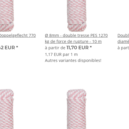
oppelgeflecht 770
Ø 8mm - double tresse PES 1270
Doubl
kg de force de rupture - 10 m
diamè
42 EUR
*
à partir de
11,70 EUR
*
à par
1,17 EUR par 1 m
Autres variantes disponibles!