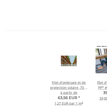
Filet d'ombrage et de
filet d
protection solaire, 70 %
PP* 
d'ombrage
à partir de
3
63,56 EUR
*
39,0
2
1,27 EUR par 1 m