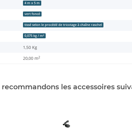
4 m x 5 m
vert foncé
tissé selon le procédé de tricotage à chaîne raschel
0,075 kg / m²
1,50
Kg
2
20,00 m
 recommandons les accessoires suiva