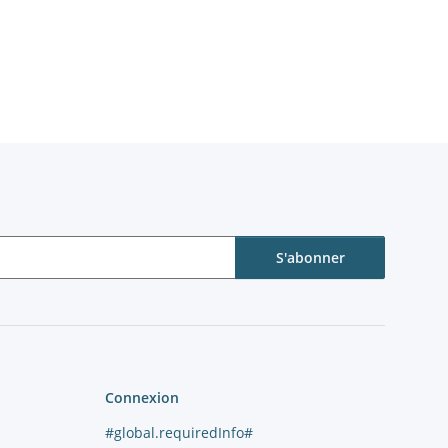
S'abonner
Connexion
#global.requiredInfo#