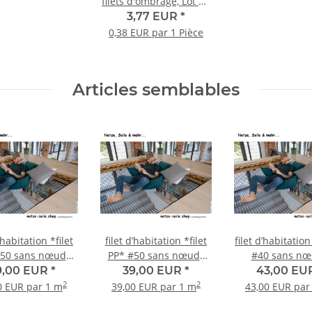
filets d'ombrage, Lot de
10 pièces
3,77 EUR
*
0,38 EUR par 1 Pièce
Articles semblables
’habitation *filet
filet d’habitation *filet
filet d’habitation
#50 sans nœuds
PP* #50 sans nœuds
#40 sans nœ
Quadrilatè
carré
triangle rect
9,00 EUR
*
39,00 EUR
*
43,00 EU
2
2
0 EUR par 1 m
39,00 EUR par 1 m
43,00 EUR par