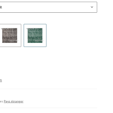
UR
NOIR
VERT FONCÉ
on
nes
Pays étranger