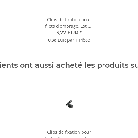
Clips de fixation pour
filets d'ombrage, Lot de
10 pièces
3,77 EUR
*
0,38 EUR par 1 Pièce
ients ont aussi acheté les produits s
Clips de fixation pour