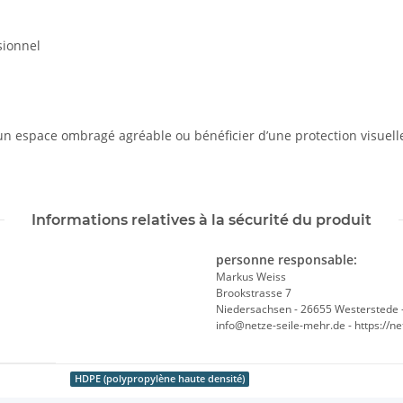
sionnel
un espace ombragé agréable ou bénéficier d’une protection visuelle 
Informations relatives à la sécurité du produit
personne responsable:
Markus Weiss
Brookstrasse 7
Niedersachsen - 26655 Westerstede 
info@netze-seile-mehr.de - https://n
HDPE (polypropylène haute densité)