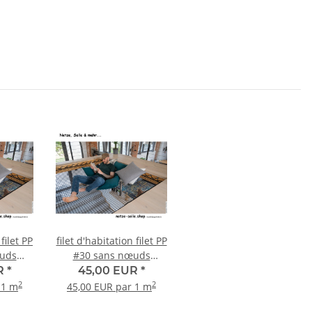
 filet PP
filet d'habitation filet PP
uds
#30 sans nœuds
angle
Trapèze isocèle -
R
*
45,00 EUR
*
Épaisseur du fil 5mm
2
2
 1 m
45,00 EUR par 1 m